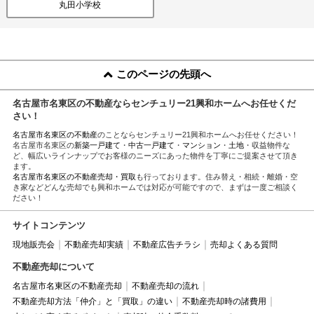
丸田小学校
このページの先頭へ
名古屋市名東区の不動産ならセンチュリー21興和ホームへお任せくだ
さい！
名古屋市名東区の不動産
のことならセンチュリー21興和ホームへお任せください！
名古屋市名東区の
新築一戸建て
・
中古一戸建て
・
マンション
・
土地
・収益物件な
ど、幅広いラインナップでお客様のニーズにあった物件を丁寧にご提案させて頂き
ます。
名古屋市名東区の不動産売却・買取
も行っております。住み替え・相続・離婚・空
き家などどんな売却でも興和ホームでは対応が可能ですので、まずは一度ご相談く
ださい！
サイトコンテンツ
現地販売会
不動産売却実績
不動産広告チラシ
売却よくある質問
不動産売却について
名古屋市名東区の不動産売却
不動産売却の流れ
不動産売却方法「仲介」と「買取」の違い
不動産売却時の諸費用