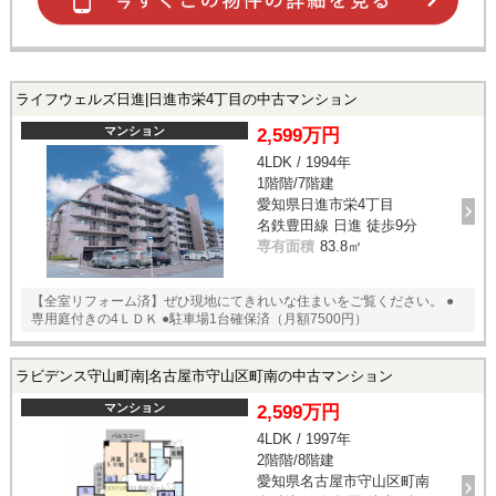
ライフウェルズ日進|日進市栄4丁目の中古マンション
マンション
2,599万円
4LDK / 1994年
1階階/7階建
愛知県日進市栄4丁目
名鉄豊田線 日進 徒歩9分
専有面積
83.8㎡
【全室リフォーム済】ぜひ現地にてきれいな住まいをご覧ください。 ●
専用庭付きの4ＬＤＫ ●駐車場1台確保済（月額7500円）
ラビデンス守山町南|名古屋市守山区町南の中古マンション
マンション
2,599万円
4LDK / 1997年
2階階/8階建
愛知県名古屋市守山区町南