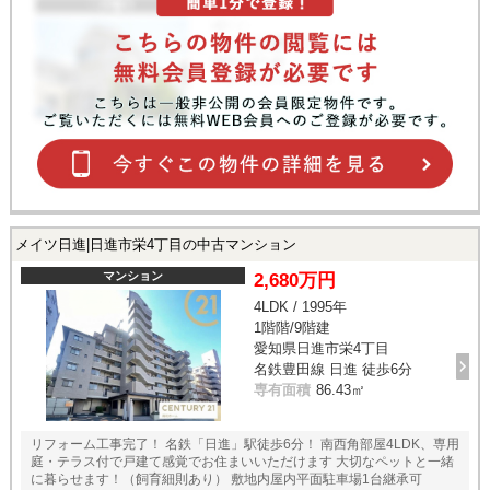
メイツ日進|日進市栄4丁目の中古マンション
マンション
2,680万円
4LDK / 1995年
1階階/9階建
愛知県日進市栄4丁目
名鉄豊田線 日進 徒歩6分
専有面積
86.43㎡
リフォーム工事完了！ 名鉄「日進」駅徒歩6分！ 南西角部屋4LDK、専用
庭・テラス付で戸建て感覚でお住まいいただけます 大切なペットと一緒
に暮らせます！（飼育細則あり） 敷地内屋内平面駐車場1台継承可