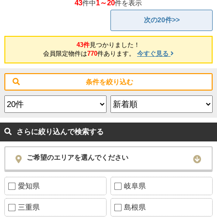
43
1～20
件中
件を表示
次の20件>>
43件
見つかりました！
会員限定物件は
770
件あります。
今すぐ見る
条件を絞り込む
さらに絞り込んで検索する
ご希望のエリアを選んでください
愛知県
岐阜県
三重県
島根県