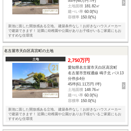
55坪(48万円 /坪)
土地面積
181.82㎡
建ぺい率
60.0(%)
容積率
150.0(%)
新池に面した開放感ある立地。 建築条件なし！お好きなハウスメーカー
で建築できます！ 近隣に幼稚園や公園がありお子様がいるご家庭にもお
すすめな住環境
名古屋市天白区高宮町の土地
土地
2,750万円
愛知県名古屋市天白区高宮町
名古屋市営桜通線 鳴子北 バス13
分停歩4分
45坪(61.11万円 /坪)
土地面積
148.76㎡
建ぺい率
60.0(%)
容積率
150.0(%)
新池に面した開放感ある立地。 建築条件なし！お好きなハウスメーカー
で建築できます！ 近隣に幼稚園や公園がありお子様がいるご家庭にもお
すすめな住環境