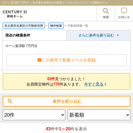
ローン返済額 7万円台 ｜名古屋市名東区の不動産のことならセンチュリー21興和ホーム
検索
お知らせ
名古屋市名東区の不動産売買
>
物件検索
>
不動産情報一覧
現在の検索条件
さらに条件を絞り込む
ローン返済額 7万円台
この条件で新着メールを登録
43件
見つかりました！
会員限定物件は
770
件あります。
今すぐ見る
条件を絞り込む
43
1～20
件中
件を表示