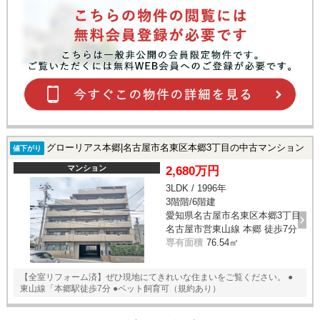
グローリアス本郷|名古屋市名東区本郷3丁目の中古マンション
値下がり
マンション
2,680万円
3LDK / 1996年
3階階/6階建
愛知県名古屋市名東区本郷3丁目
名古屋市営東山線 本郷 徒歩7分
専有面積
76.54㎡
【全室リフォーム済】ぜひ現地にてきれいな住まいをご覧ください。 ●
東山線「本郷駅徒歩7分 ●ペット飼育可（規約あり）