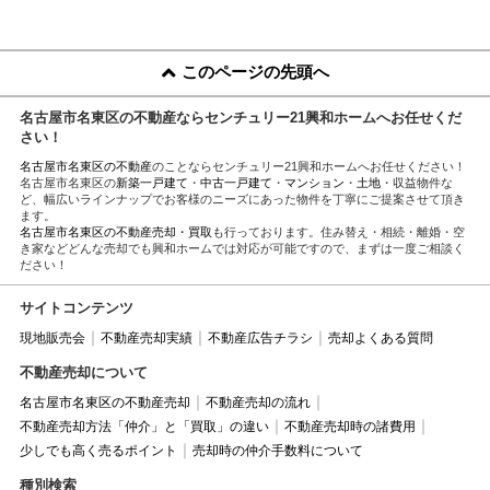
このページの先頭へ
名古屋市名東区の不動産ならセンチュリー21興和ホームへお任せくだ
さい！
名古屋市名東区の不動産
のことならセンチュリー21興和ホームへお任せください！
名古屋市名東区の
新築一戸建て
・
中古一戸建て
・
マンション
・
土地
・収益物件な
ど、幅広いラインナップでお客様のニーズにあった物件を丁寧にご提案させて頂き
ます。
名古屋市名東区の不動産売却・買取
も行っております。住み替え・相続・離婚・空
き家などどんな売却でも興和ホームでは対応が可能ですので、まずは一度ご相談く
ださい！
サイトコンテンツ
現地販売会
不動産売却実績
不動産広告チラシ
売却よくある質問
不動産売却について
名古屋市名東区の不動産売却
不動産売却の流れ
不動産売却方法「仲介」と「買取」の違い
不動産売却時の諸費用
少しでも高く売るポイント
売却時の仲介手数料について
種別検索