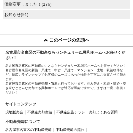
価格変更しました！(176)
お知らせ(91)
このページの先頭へ
名古屋市名東区の不動産ならセンチュリー21興和ホームへお任せくだ
さい！
名古屋市名東区の不動産
のことならセンチュリー21興和ホームへお任せください！
名古屋市名東区の
新築一戸建て
・
中古一戸建て
・
マンション
・
土地
・収益物件な
ど、幅広いラインナップでお客様のニーズにあった物件を丁寧にご提案させて頂き
ます。
名古屋市名東区の不動産売却・買取
も行っております。住み替え・相続・離婚・空
き家などどんな売却でも興和ホームでは対応が可能ですので、まずは一度ご相談く
ださい！
サイトコンテンツ
現地販売会
不動産売却実績
不動産広告チラシ
売却よくある質問
不動産売却について
名古屋市名東区の不動産売却
不動産売却の流れ