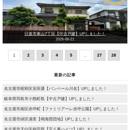
日進市東山7丁目【中古戸建】UPしました！
2026-06-21
1
2
3
4
5
...
27
28
最新の記事
名古屋市昭和区安田通【バンベール川名】UPしました！
岐阜県羽島市小熊町島【中古戸建】UPしました！
名古屋市南区赤坪町【ファミリアーレ赤坪公園】UPしました！
名古屋市緑区浦里【鳴海西団地】UPしました！
名古屋市天白区植田西【宝八事ハイツ】UPしました！