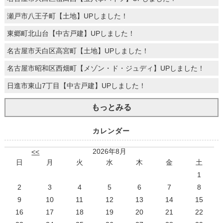
瀬戸市八王子町【土地】UPしました！
東郷町北山台【中古戸建】UPしました！
名古屋市天白区高宮町【土地】UPしました！
名古屋市昭和区西畑町【メゾン・ド・ジュディ】UPしました！
日進市東山7丁目【中古戸建】UPしました！
もっとみる
カレンダー
2026年8月
<<
日
月
火
水
木
金
土
1
2
3
4
5
6
7
8
9
10
11
12
13
14
15
16
17
18
19
20
21
22