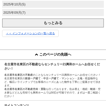
2025年10月(5)
2025年09月(7)
もっとみる
＜＜ インフォメーションの一覧へ戻る
このページの先頭へ
名古屋市名東区の不動産ならセンチュリー21興和ホームへお任せくだ
さい！
名古屋市名東区の不動産
のことならセンチュリー21興和ホームへお任せください！
名古屋市名東区の
新築一戸建て
・
中古一戸建て
・
マンション
・
土地
・収益物件な
ど、幅広いラインナップでお客様のニーズにあった物件を丁寧にご提案させて頂き
ます。
名古屋市名東区の不動産売却・買取
も行っております。住み替え・相続・離婚・空
き家などどんな売却でも興和ホームでは対応が可能ですので、まずは一度ご相談く
ださい！
サイトコンテンツ