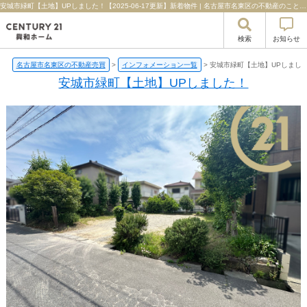
安城市緑町【土地】UPしました！【2025-06-17更新】新着物件 | 名古屋市名東区の不動産のことならセンチュリー21興和ホーム
検索
お知らせ
名古屋市名東区の不動産売買
>
インフォメーション一覧
>
安城市緑町【土地】UPしまし
安城市緑町【土地】UPしました！