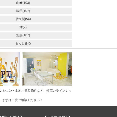
山﨑(103)
塚田(107)
佐久間(54)
潘(2)
安藤(107)
もっとみる
ンション
・
土地
・収益物件など、幅広いラインナッ
、まずは一度ご相談ください！