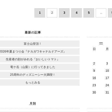
1
2
3
4
5
...
最新の記事
<<
富士山登頂！
日
月
2026年夏まつり会『ナカガワキャナルドアーズ』
生産者の顔がみれる『おいしいトマト』
2
3
竜ケ岳（山梨）に行ってきました
9
10
25周年のディズニーシー大満喫！
16
17
もっとみる
23
24
30
31
月別