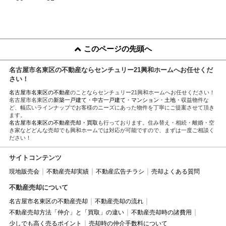
このページの先頭へ
名古屋市名東区の不動産ならセンチュリー21興和ホームへお任せくだ
さい！
名古屋市名東区の不動産
のことならセンチュリー21興和ホームへお任せください！
名古屋市名東区の
新築一戸建て
・
中古一戸建て
・
マンション
・
土地
・収益物件な
ど、幅広いラインナップでお客様のニーズにあった物件を丁寧にご提案させて頂き
ます。
名古屋市名東区の不動産売却・買取
も行っております。住み替え・相続・離婚・空
き家などどんな売却でも興和ホームでは対応が可能ですので、まずは一度ご相談く
ださい！
サイトコンテンツ
現地販売会
不動産売却実績
不動産広告チラシ
売却よくある質問
不動産売却について
名古屋市名東区の不動産売却
不動産売却の流れ
不動産売却方法「仲介」と「買取」の違い
不動産売却時の諸費用
少しでも高く売るポイント
売却時の仲介手数料について