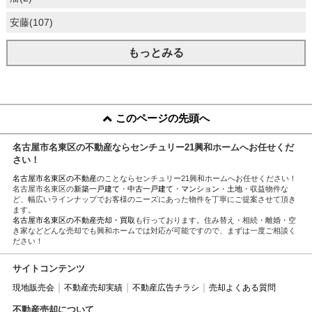
安藤(107)
もっとみる
このページの先頭へ
名古屋市名東区の不動産ならセンチュリー21興和ホームへお任せくだ
さい！
名古屋市名東区の不動産
のことならセンチュリー21興和ホームへお任せください！
名古屋市名東区の
新築一戸建て
・
中古一戸建て
・
マンション
・
土地
・収益物件な
ど、幅広いラインナップでお客様のニーズにあった物件を丁寧にご提案させて頂き
ます。
名古屋市名東区の不動産売却・買取
も行っております。住み替え・相続・離婚・空
き家などどんな売却でも興和ホームでは対応が可能ですので、まずは一度ご相談く
ださい！
サイトコンテンツ
現地販売会
不動産売却実績
不動産広告チラシ
売却よくある質問
不動産売却について