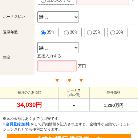
ボーナス払い
返済年数
35年
30年
25年
20年
直接入力する
頭金
万円
ボーナス
毎月のご返済額
物件価格
(×年2回)
34,030円
－
1,290万円
※返済金額はあくまでも目安です。
※
会員登録(無料)
をして詳細情報を記入されますと、全物件が自動でシミュレー
ションされとても便利になります。