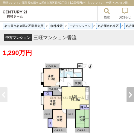
三旺マンション香流 愛知県名古屋市名東区香南2丁目｜1,290万円の中古マンション｜分譲マンション情報｜センチュリー21興和ホーム
検索
お知らせ
名古屋市名東区の不動産売買
>
物件検索
>
中古マンション
>
名古屋市名東区
>
名古
三旺マンション香流
中古マンション
1,290万円