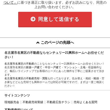
ついて」
に基づき適正に取り扱います。必ずお読みになり、同意の
上お問い合わせください。
同意して送信する
このページの先頭へ
名古屋市名東区の不動産ならセンチュリー21興和ホームへお任せくだ
さい！
名古屋市名東区の不動産
のことならセンチュリー21興和ホームへお任せください！
名古屋市名東区の
新築一戸建て
・
中古一戸建て
・
マンション
・
土地
・収益物件な
ど、幅広いラインナップでお客様のニーズにあった物件を丁寧にご提案させて頂き
ます。
名古屋市名東区の不動産売却・買取
も行っております。住み替え・相続・離婚・空
き家などどんな売却でも興和ホームでは対応が可能ですので、まずは一度ご相談く
ださい！
サイトコンテンツ
現地販売会
不動産売却実績
不動産広告チラシ
売却よくある質問
不動産売却について