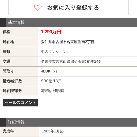
基本情報
1,290万円
価格
所在地
愛知県名古屋市名東区香南2丁目
種類
中古マンション
交通
名古屋市営東山線 藤が丘駅 徒歩24分
間取り
4LDK（-）
構造/総戸数
SRC造/18戸
所在階/階数
3階/地上5階建
セールスコメント
-
詳細情報
完成年
1985年1月築