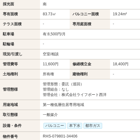
採光面
南
専有面積
83.73㎡
バルコニー面積
19.24m²
-
-
テラス面積
専用庭面積
駐車場
有:8,500円/月
-
駐輪場
現況/引渡し
空室/相談
管理費等
11,600円
修繕積立金
18,400円
土地権利
所有権
建物権利
-
管理形態：委託（巡回）
管理態様
管理組合：なし
管理会社：株式会社ライフボート西洋
用途地域
第一種低層住居専用地域
取引態様
一般媒介
設備・条件
バルコニー
本下水
都市ガス
RHS-079801-34406
物件番号