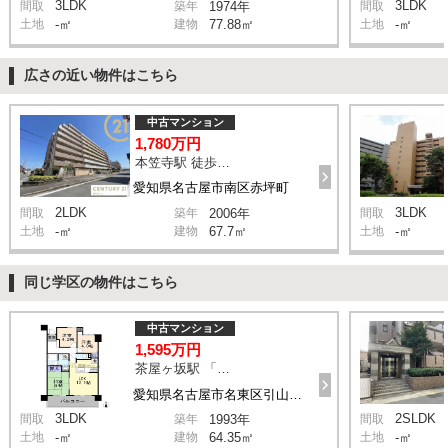
3LDK
3LDK
間取
築年
1974年
間取
土地
-㎡
建物
77.88㎡
土地
-㎡
広さの近い物件はこちら
中古マンション
1,780万円
本笠寺駅 徒歩12分
愛知県名古屋市南区赤坪町
2LDK
3LDK
間取
築年
2006年
間取
土地
-㎡
建物
67.7㎡
土地
-㎡
同じ学区の物件はこちら
中古マンション
1,595万円
茶屋ヶ坂駅 「引山」停 バス13分 停歩4分
愛知県名古屋市名東区引山1丁目
3LDK
2SLDK
間取
築年
1993年
間取
土地
-㎡
建物
64.35㎡
土地
-㎡