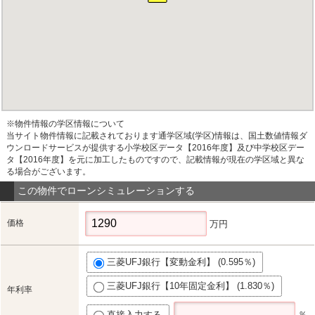
※物件情報の学区情報について
当サイト物件情報に記載されております通学区域(学区)情報は、国土数値情報ダ
ウンロードサービスが提供する小学校区データ【2016年度】及び中学校区デー
タ【2016年度】を元に加工したものですので、記載情報が現在の学区域と異な
る場合がございます。
この物件でローンシミュレーションする
価格
万円
三菱UFJ銀行【変動金利】 (0.595％)
三菱UFJ銀行【10年固定金利】 (1.830％)
年利率
直接入力する
％