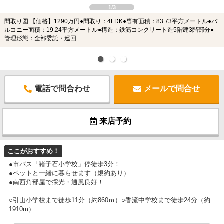
1/3
間取り図 【価格】1290万円●間取り：4LDK●専有面積：83.73平方メートル●バ
ルコニー面積：19.24平方メートル●構造：鉄筋コンクリート造5階建3階部分●
管理形態：全部委託・巡回
電話で問合わせ
メールで問合せ
来店予約
ここがおすすめ！
●市バス「猪子石小学校」停徒歩3分！
●ペットと一緒に暮らせます（規約あり）
●南西角部屋で採光・通風良好！
○引山小学校まで徒歩11分（約860ｍ）○香流中学校まで徒歩24分（約
1910m）