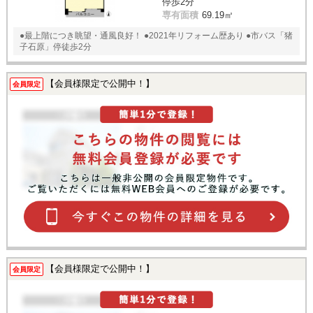
停歩2分
専有面積
69.19㎡
●最上階につき眺望・通風良好！ ●2021年リフォーム歴あり ●市バス「猪
子石原」停徒歩2分
【会員様限定で公開中！】
会員限定
【会員様限定で公開中！】
会員限定