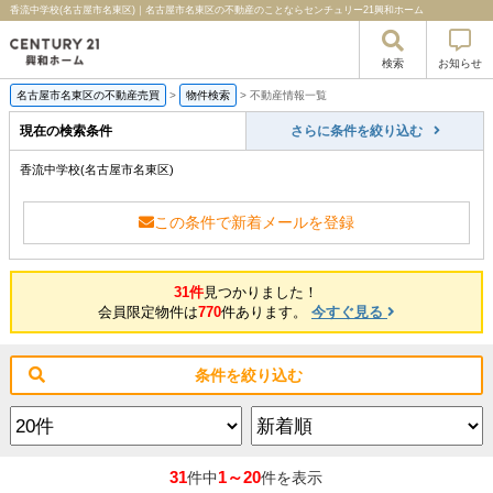
香流中学校(名古屋市名東区)｜名古屋市名東区の不動産のことならセンチュリー21興和ホーム
検索
お知らせ
名古屋市名東区の不動産売買
>
物件検索
>
不動産情報一覧
現在の検索条件
さらに条件を絞り込む
香流中学校(名古屋市名東区)
この条件で新着メールを登録
31件
見つかりました！
会員限定物件は
770
件あります。
今すぐ見る
条件を絞り込む
31
1～20
件中
件を表示