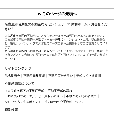
このページの先頭へ
名古屋市名東区の不動産ならセンチュリー21興和ホームへお任せくだ
さい！
名古屋市名東区の不動産
のことならセンチュリー21興和ホームへお任せください！
名古屋市名東区の
新築一戸建て
・
中古一戸建て
・
マンション
・
土地
・収益物件な
ど、幅広いラインナップでお客様のニーズにあった物件を丁寧にご提案させて頂き
ます。
名古屋市名東区の不動産売却・買取
も行っております。住み替え・相続・離婚・空
き家などどんな売却でも興和ホームでは対応が可能ですので、まずは一度ご相談く
ださい！
サイトコンテンツ
現地販売会
不動産売却実績
不動産広告チラシ
売却よくある質問
不動産売却について
名古屋市名東区の不動産売却
不動産売却の流れ
不動産売却方法「仲介」と「買取」の違い
不動産売却時の諸費用
少しでも高く売るポイント
売却時の仲介手数料について
種別検索