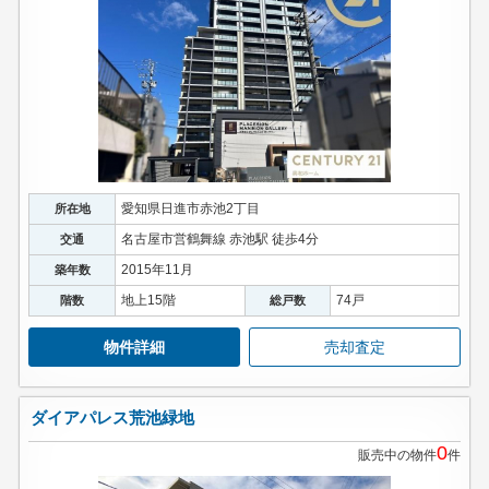
愛知県日進市赤池2丁目
所在地
名古屋市営鶴舞線 赤池駅 徒歩4分
交通
2015年11月
築年数
地上15階
74戸
階数
総戸数
物件詳細
売却査定
ダイアパレス荒池緑地
0
販売中の物件
件