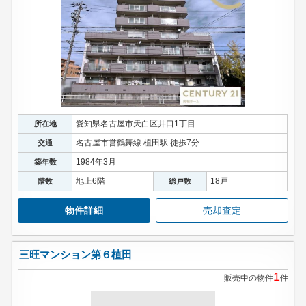
愛知県名古屋市天白区井口1丁目
所在地
名古屋市営鶴舞線 植田駅 徒歩7分
交通
1984年3月
築年数
地上6階
18戸
階数
総戸数
物件詳細
売却査定
三旺マンション第６植田
1
販売中の物件
件