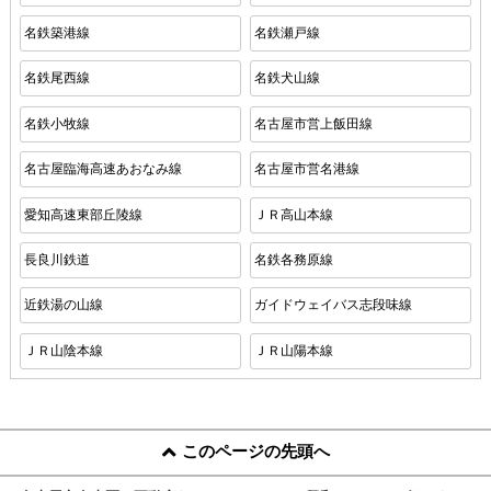
名鉄築港線
名鉄瀬戸線
名鉄尾西線
名鉄犬山線
名鉄小牧線
名古屋市営上飯田線
名古屋臨海高速あおなみ線
名古屋市営名港線
愛知高速東部丘陵線
ＪＲ高山本線
長良川鉄道
名鉄各務原線
近鉄湯の山線
ガイドウェイバス志段味線
ＪＲ山陰本線
ＪＲ山陽本線
このページの先頭へ