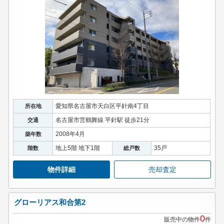
愛知県名古屋市天白区平針南4丁目
所在地
名古屋市営鶴舞線 平針駅 徒歩21分
交通
2008年4月
築年数
地上5階 地下1階
35戸
階数
総戸数
物件詳細
売却査定
グローリアス和合第2
0
販売中の物件
件