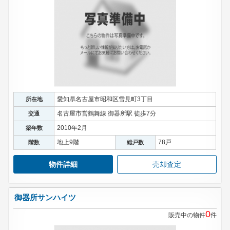
愛知県名古屋市昭和区雪見町3丁目
所在地
名古屋市営鶴舞線 御器所駅 徒歩7分
交通
2010年2月
築年数
地上9階
78戸
階数
総戸数
物件詳細
売却査定
御器所サンハイツ
0
販売中の物件
件