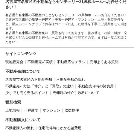
名古屋市名東区の不動産ならセンチュリー21興和ホームへお任せくだ
さい！
名古屋市名東区の不動産
のことならセンチュリー21興和ホームへお任せください！
名古屋市名東区の
新築一戸建て
・
中古一戸建て
・
マンション
・
土地
・収益物件な
ど、幅広いラインナップでお客様のニーズにあった物件を丁寧にご提案させて頂き
ます。
名古屋市名東区の不動産売却・買取
も行っております。住み替え・相続・離婚・空
き家などどんな売却でも興和ホームでは対応が可能ですので、まずは一度ご相談く
ださい！
サイトコンテンツ
現地販売会
不動産売却実績
不動産広告チラシ
売却よくある質問
不動産売却について
名古屋市名東区の不動産売却
不動産売却の流れ
不動産売却方法「仲介」と「買取」の違い
不動産売却時の諸費用
少しでも高く売るポイント
売却時の仲介手数料について
種別検索
土地情報
一戸建て
マンション
収益物件
不動産購入について
不動産購入の流れ
住宅取得時にかかる諸費用