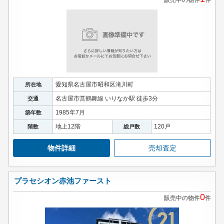
販売中の物件
件
愛知県名古屋市昭和区滝川町
所在地
名古屋市営鶴舞線 いりなか駅 徒歩3分
交通
1985年7月
築年数
地上12階
120戸
階数
総戸数
物件詳細
売却査定
プラセシオン赤池ファースト
0
販売中の物件
件