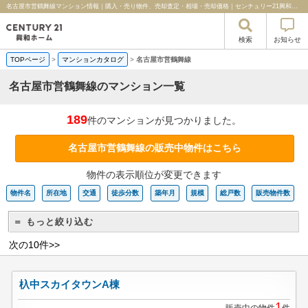
名古屋市営鶴舞線マンション情報｜購入・売り物件、売却査定・相場・売却価格｜センチュリー21興和ホーム
検索
お知らせ
TOPページ
>
マンションカタログ
>
名古屋市営鶴舞線
名古屋市営鶴舞線のマンション一覧
189
件のマンションが見つかりました。
名古屋市営鶴舞線の販売中物件はこちら
物件の表示順位が変更できます
物件名
所在地
交通
徒歩分数
築年月
規模
総戸数
販売物件数
＝ もっと絞り込む
次の10件>>
杁中スカイタウンA棟
1