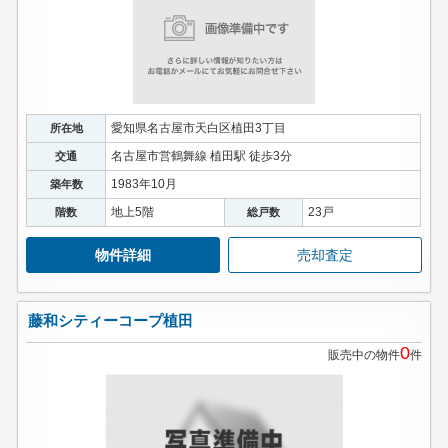
愛知県名古屋市天白区植田3丁目
所在地
名古屋市営鶴舞線 植田駅 徒歩3分
交通
1983年10月
築年数
地上5階
23戸
階数
総戸数
物件詳細
売却査定
藤和シティーコープ植田
0
販売中の物件
件