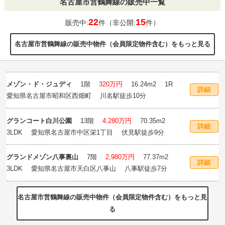
名古屋市営鶴舞線の販売中一覧
22
15
販売中:
件（非公開:
件）
名古屋市営鶴舞線の販売中物件（会員限定物件含む）をもっと見る
メゾン・ド・ジュディ
1階
320万円
16.24m
2
1R
詳細
愛知県名古屋市昭和区西畑町 川名駅徒歩10分
グランコート白川公園
13階
4,280万円
70.35m
2
詳細
3LDK 愛知県名古屋市中区栄1丁目 伏見駅徒歩9分
グランドメゾン八事裏山
7階
2,980万円
77.37m
2
詳細
3LDK 愛知県名古屋市天白区八事山 八事駅徒歩7分
名古屋市営鶴舞線の販売中物件（会員限定物件含む）をもっと見
る