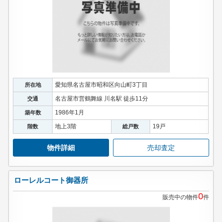
愛知県名古屋市昭和区向山町3丁目
所在地
名古屋市営鶴舞線 川名駅 徒歩11分
交通
1986年1月
築年数
地上3階
19戸
階数
総戸数
物件詳細
売却査定
ローレルコート御器所
0
販売中の物件
件