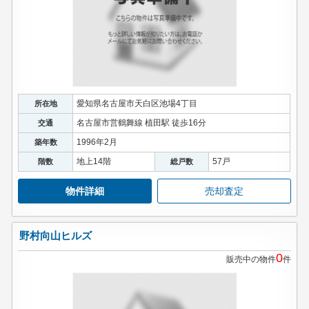
愛知県名古屋市天白区池場4丁目
所在地
名古屋市営鶴舞線 植田駅 徒歩16分
交通
1996年2月
築年数
地上14階
57戸
階数
総戸数
物件詳細
売却査定
野村向山ヒルズ
0
販売中の物件
件