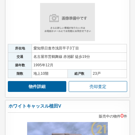
愛知県日進市浅田平子3丁目
所在地
名古屋市営鶴舞線 赤池駅 徒歩19分
交通
1995年12月
築年数
地上10階
23戸
階数
総戸数
物件詳細
売却査定
ホワイトキャッスル植田V
0
販売中の物件
件