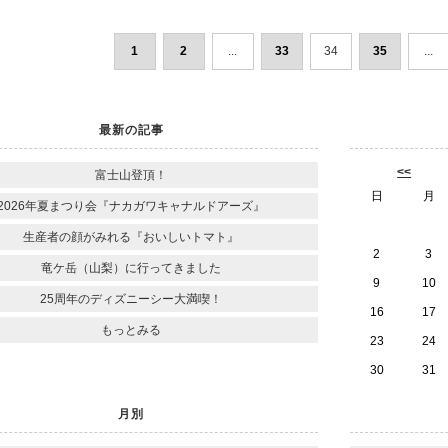
1
2
...
33
34
35
...
最新の記事
<<
富士山登頂！
日
月
2026年夏まつり会『ナカガワキャナルドアーズ』
生産者の顔がみれる『おいしいトマト』
2
3
竜ケ岳（山梨）に行ってきました
9
10
25周年のディズニーシー大満喫！
16
17
もっとみる
23
24
30
31
月別