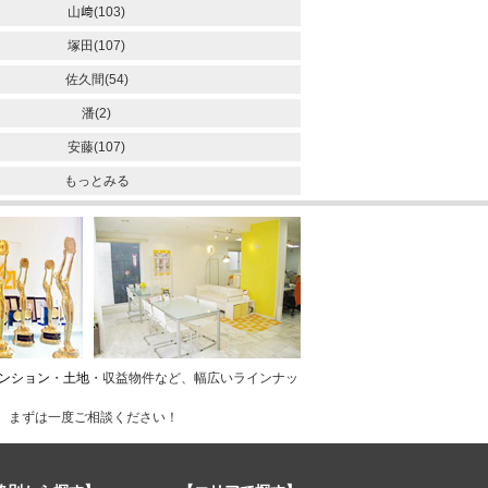
山﨑(103)
塚田(107)
佐久間(54)
潘(2)
安藤(107)
もっとみる
ンション
・
土地
・収益物件など、幅広いラインナッ
、まずは一度ご相談ください！