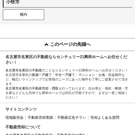
小牧市
横内
このページの先頭へ
名古屋市名東区の不動産ならセンチュリー21興和ホームへお任せくだ
さい！
名古屋市名東区の不動産
のことならセンチュリー21興和ホームへお任せください！
名古屋市名東区の
新築一戸建て
・
中古一戸建て
・
マンション
・
土地
・収益物件な
ど、幅広いラインナップでお客様のニーズにあった物件を丁寧にご提案させて頂き
ます。
名古屋市名東区の不動産売却・買取
も行っております。住み替え・相続・離婚・空
き家などどんな売却でも興和ホームでは対応が可能ですので、まずは一度ご相談く
ださい！
サイトコンテンツ
現地販売会
不動産売却実績
不動産広告チラシ
売却よくある質問
不動産売却について