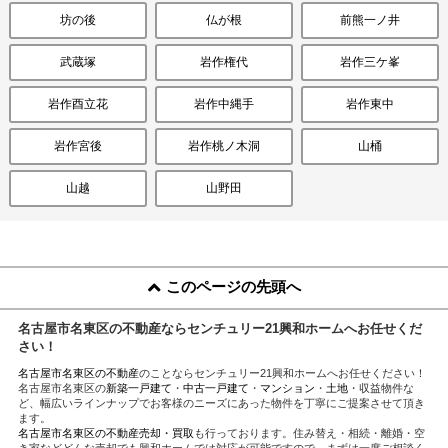
坊の後
仏が根
前熊一ノ井
武蔵塚
岩作権代
岩作三ケ峯
岩作酉立花
岩作中縄手
岩作東中
岩作宮後
岩作桃ノ木洞
山桶
山越
山野田
このページの先頭へ
名古屋市名東区の不動産ならセンチュリー21興和ホームへお任せくだ
さい！
名古屋市名東区の不動産
のことならセンチュリー21興和ホームへお任せください！
名古屋市名東区の
新築一戸建て
・
中古一戸建て
・
マンション
・
土地
・収益物件な
ど、幅広いラインナップでお客様のニーズにあった物件を丁寧にご提案させて頂き
ます。
名古屋市名東区の不動産売却・買取
も行っております。住み替え・相続・離婚・空
き家などどんな売却でも興和ホームでは対応が可能ですので、まずは一度ご相談く