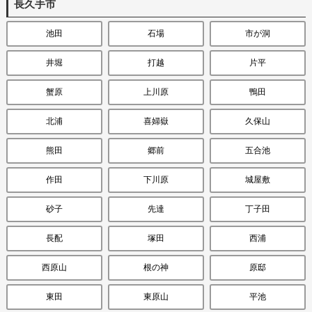
長久手市
池田
石場
市が洞
井堀
打越
片平
蟹原
上川原
鴨田
北浦
喜婦嶽
久保山
熊田
郷前
五合池
作田
下川原
城屋敷
砂子
先達
丁子田
長配
塚田
西浦
西原山
根の神
原邸
東田
東原山
平池