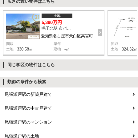
広さの近い物件はこちら
土地
5,390万円
鳴子北駅 市バス「一ツ山住宅口」 バス13分 停歩4分
愛知県名古屋市天白区高宮町
-
-
-
間取
築年
間取
土地
330.58㎡
建物
-㎡
土地
324.32㎡
同じ学区の物件はこちら
類似の条件から検索
尾張瀬戸駅の新築戸建て
尾張瀬戸駅の中古戸建て
尾張瀬戸駅のマンション
尾張瀬戸駅の土地