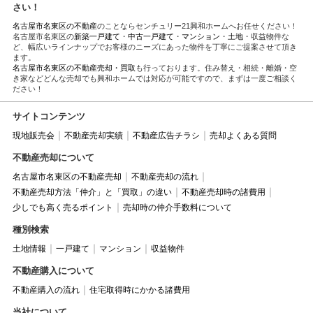
さい！
名古屋市名東区の不動産
のことならセンチュリー21興和ホームへお任せください！
名古屋市名東区の
新築一戸建て
・
中古一戸建て
・
マンション
・
土地
・収益物件な
ど、幅広いラインナップでお客様のニーズにあった物件を丁寧にご提案させて頂き
ます。
名古屋市名東区の不動産売却・買取
も行っております。住み替え・相続・離婚・空
き家などどんな売却でも興和ホームでは対応が可能ですので、まずは一度ご相談く
ださい！
サイトコンテンツ
現地販売会
不動産売却実績
不動産広告チラシ
売却よくある質問
不動産売却について
名古屋市名東区の不動産売却
不動産売却の流れ
不動産売却方法「仲介」と「買取」の違い
不動産売却時の諸費用
少しでも高く売るポイント
売却時の仲介手数料について
種別検索
土地情報
一戸建て
マンション
収益物件
不動産購入について
不動産購入の流れ
住宅取得時にかかる諸費用
当社について