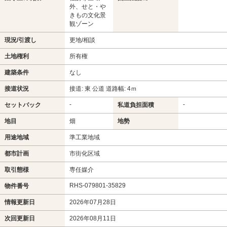
外、せと・や
きもの文化景
観ゾーン
現況/引渡し
更地/相談
土地権利
所有権
建築条件
なし
接道状況
接道: 東 公道 道路幅: 4ｍ
-
-
セットバック
私道負担面積
地目
畑
地勢
用途地域
準工業地域
都市計画
市街化区域
取引態様
専任媒介
RHS-079801-35829
物件番号
情報更新日
2026年07月28日
次回更新日
2026年08月11日