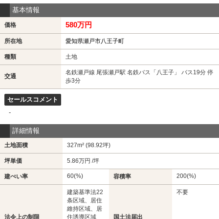
基本情報
580万円
価格
所在地
愛知県瀬戸市八王子町
種類
土地
名鉄瀬戸線 尾張瀬戸駅 名鉄バス「八王子」 バス19分 停
交通
歩3分
セールスコメント
-
詳細情報
土地面積
327m² (98.92坪)
坪単価
5.86万円 /坪
60(%)
200(%)
建ぺい率
容積率
建築基準法22
不要
条区域、居住
維持区域、居
法令上の制限
住誘導区域
国土法届出