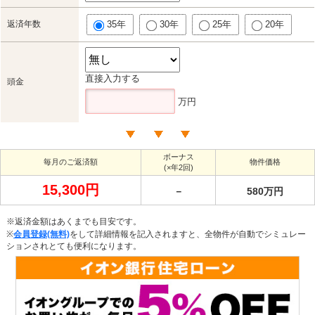
返済年数
35年
30年
25年
20年
直接入力する
頭金
万円
ボーナス
毎月のご返済額
物件価格
(×年2回)
15,300円
－
580万円
※返済金額はあくまでも目安です。
※
会員登録(無料)
をして詳細情報を記入されますと、全物件が自動でシミュレー
ションされとても便利になります。