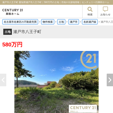
瀬戸市八王子町 愛知県瀬戸市八王子町｜580万円の土地｜売地や分譲地情報｜センチュリー21興和ホーム
検索
お知らせ
名古屋市名東区の不動産売買
>
物件検索
>
土地
>
瀬戸市
>
名鉄瀬戸線
>
瀬戸市八
瀬戸市八王子町
土地
580万円