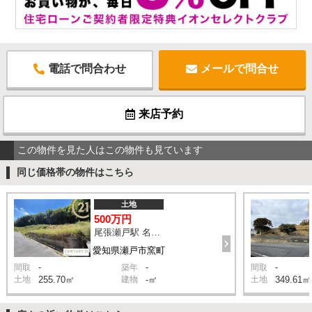
電話で問合わせ
メールで問合せ
来店予約
この物件を見た人はこの物件も見ています
同じ価格帯の物件はこちら
土地
500万円
尾張瀬戸駅 名鉄バス「品野本町」 バス16分 停歩9分
愛知県瀬戸市窯町
-
-
-
間取
築年
間取
土地
255.70㎡
建物
-㎡
土地
349.61㎡