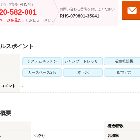
ける（携帯･PHS可）
お問い合わせ番号をお伝えください
20-582-001
RHS-079801-35641
ページを見た」
とお伝え下さい。
ルスポイント
システムキッチン
シャンプードレッサー
浴室乾燥機
カースペース2台
本下水
都市ガス
スコメント
-
概要
-
構造/階数
率
60(%)
容積率