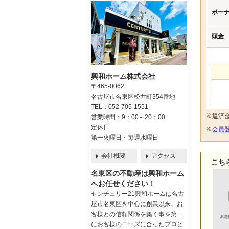
ボー
頭金
興和ホーム株式会社
〒465-0062
名古屋市名東区松井町354番地
TEL：052-705-1551
※返済
営業時間：9：00～20：00
定休日
※
会員登
第一火曜日・毎週水曜日
会社概要
アクセス
こち
名東区の不動産は興和ホーム
へお任せください！
センチュリー21興和ホームは名古
屋市名東区を中心に創業以来、お
客様との信頼関係を築く事を第一
にお客様のニーズに合ったプロと