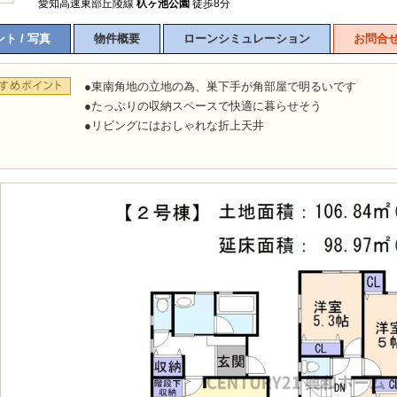
愛知高速東部丘陵線
杁ヶ池公園
徒歩8分
ト / 写真
物件概要
ローンシミュレーション
お問合
●東南角地の立地の為、巣下手が角部屋で明るいです
●たっぷりの収納スペースで快適に暮らせそう
●リビングにはおしゃれな折上天井