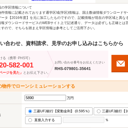
報の学区情報について
物件情報に記載されております通学区域(学区)情報は、国土数値情報ダウンロードサ
データ【2016年度】を元に加工したものですので、記載情報が現在の学区域と異な
情報ダウンロードサービスのWEBサイト上で記述通り、データは必ずしも正確とは言
ますので、そちらを踏まえ学区情報は参考としてご活用下さい。
い合わせ、資料請求、見学のお申し込みはこちらから
ける（携帯･PHS可）
お問い合わせ番号をお伝えください
20-582-001
RHS-079801-35641
ページを見た」
とお伝え下さい。
の物件でローンシミュレーションする
万円
三菱UFJ銀行【変動金利】 (0.595％)
三菱UFJ銀行【10
率
直接入力する
％