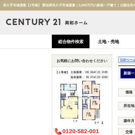
長久手市城屋敷【2号棟】 愛知県長久手市城屋敷｜5,890万円の新築一戸建て｜分譲住宅
総合物件検索
土地・売地
TOPペー
お気軽にお問い合わせください
新築一
価格
所在地
築年月
0120-582-001
交通