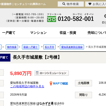
物件検索
お気に入
や新築物件｜センチュリー21興和ホーム
一戸建て
マンション
収益・投資
売却につい
>
>
>
>
>
長久手市城屋敷
ジ
物件検索
新築一戸建て
長久手市
愛知高速東部丘陵線
長久手市城屋敷【2号棟】
戸建て
5,890万円
愛知県長久手市城屋敷
106.
土地面積
MAPで確認
この地域周辺の物件を見る
2026年9月築
4LD
間取り
愛知高速東部丘陵線
はなみずき通
徒歩8分