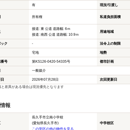
有
現況/引渡し
利
所有権
私道負担面積
接道: 東 公道 道路幅: 6ｍ
況
用途地域
接道: 南西 公道 道路幅: 10.9ｍ
バック
-
法令上の制限
宅地
地勢
認番号
第KS126-0420-54335号
都市計画
様
一般媒介
新日
2026年07月28日
次回更新日
報と差異がある場合は現況優先となります
情報
長久手市立南小学校
区
(愛知県長久手市)
中学校区
この学区の他の物件を見る