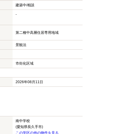
建築中/相談
-
第二種中高層住居専用地域
景観法
市街化区域
2026年08月11日
南中学校
(愛知県長久手市)
この学区の他の物件を見る