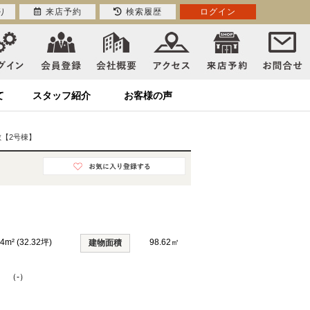
り
来店予約
検索履歴
ログイン
て
スタッフ紹介
お客様の声
【2号棟】
84m² (32.32坪)
98.62㎡
建物面積
K （-）