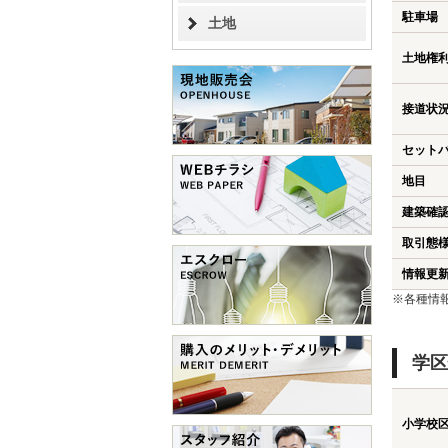
駐車場
土地
土地権
接道状
セット
地目
建築確
取引態
情報更
※各種情
学区
小学校