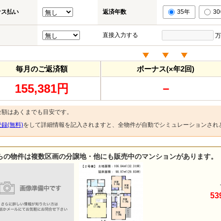
ナス払い
返済年数
35年
3
直接入力する
万
毎月のご返済額
ボーナス(×年2回)
155,381円
－
金額はあくまでも目安です。
録(無料)
をして詳細情報を記入されますと、全物件が自動でシミュレーションされ
らの物件は複数区画の分譲地・他にも販売中のマンションがあります。
5