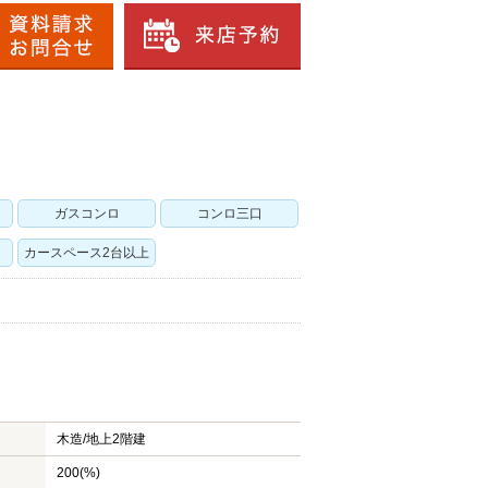
ガスコンロ
コンロ三口
カースペース2台以上
木造/
地上2階建
200(%)