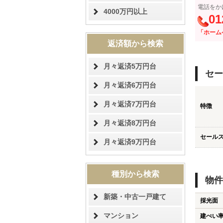
電話をか
4000万円以上
01
「ホーム
返済額から検索
月々返済5万円台
セー
月々返済6万円台
月々返済7万円台
特徴
月々返済8万円台
セール
月々返済9万円台
種別から検索
物件
新築・中古一戸建て
採光面
マンション
建ぺい