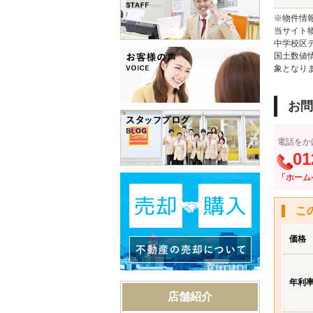
※物件情
当サイト
中学校区
国土数値
象となり
お問
電話をか
01
「ホーム
こ
価格
年利
店舗紹介