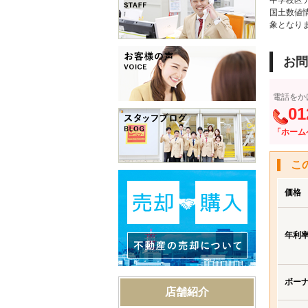
中学校区
国土数値
象となり
お問
電話をか
01
「ホーム
こ
価格
年利
ボー
店舗紹介