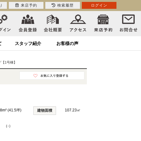
り
来店予約
検索履歴
ログイン
て
スタッフ紹介
お客様の声
ゲ【1号棟】
8m² (41.5坪)
107.23㎡
建物面積
K （-）