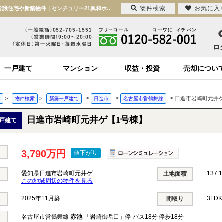
物件検索
お気に入
日進市岩崎町元井ゲ【1号棟】 愛知県日進市岩崎町元井ゲ｜3,790万円の新築一戸建て｜分譲住宅や新築物件｜センチュリー21興和ホーム
一戸建て
マンション
収益・投資
売却につい
>
>
>
>
>
日進市岩崎町元井
ジ
物件検索
新築一戸建て
日進市
名古屋市営鶴舞線
日進市岩崎町元井ゲ【1号棟】
戸建て
3,790万円
値下がり
愛知県日進市岩崎町元井ゲ
137.1
土地面積
この地域周辺の物件を見る
2025年11月築
3LD
間取り
名古屋市営鶴舞線
赤池
「岩崎御岳口」停 バス18分 停歩18分