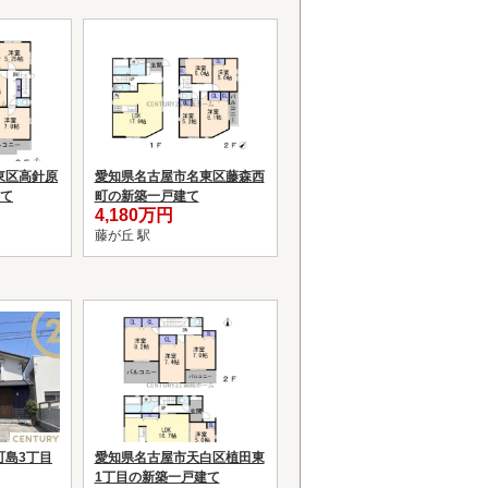
東区高針原
愛知県名古屋市名東区藤森西
建て
町の新築一戸建て
4,180万円
藤が丘 駅
町島3丁目
愛知県名古屋市天白区植田東
1丁目の新築一戸建て