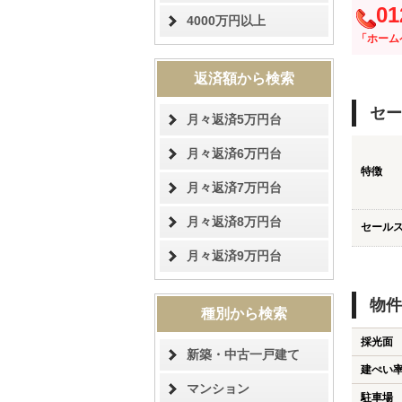
01
4000万円以上
「ホーム
返済額から検索
セー
月々返済5万円台
月々返済6万円台
特徴
月々返済7万円台
月々返済8万円台
セール
月々返済9万円台
物件
種別から検索
採光面
新築・中古一戸建て
建ぺい
マンション
駐車場