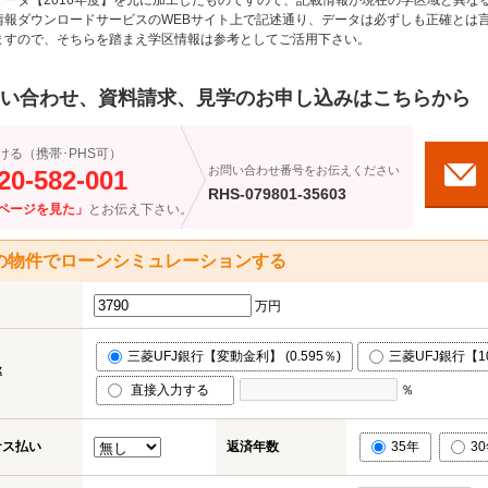
データ【2016年度】を元に加工したものですので、記載情報が現在の学区域と異な
情報ダウンロードサービスのWEBサイト上で記述通り、データは必ずしも正確とは言
ますので、そちらを踏まえ学区情報は参考としてご活用下さい。
い合わせ、資料請求、見学のお申し込みはこちらから
ける（携帯･PHS可）
お問い合わせ番号をお伝えください
20-582-001
RHS-079801-35603
ページを見た」
とお伝え下さい。
の物件でローンシミュレーションする
万円
三菱UFJ銀行【変動金利】 (0.595％)
三菱UFJ銀行【10
率
直接入力する
％
ナス払い
返済年数
35年
3