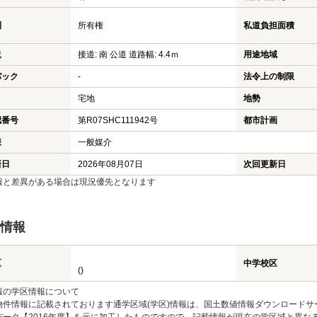
利
所有権
私道負担面積
況
接道: 南 公道 道路幅: 4.4ｍ
用途地域
バック
-
法令上の制限
宅地
地勢
認番号
第R07SHC111942号
都市計画
様
一般媒介
新日
2026年08月07日
次回更新日
報と差異がある場合は現況優先となります
情報
区
中学校区
()
報の学区情報について
物件情報に記載されております通学区域(学区)情報は、国土数値情報ダウンロードサ