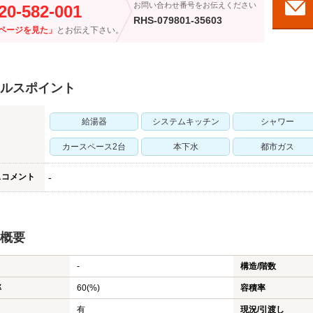
お問い合わせ番号をお伝えください
20-582-001
RHS-079801-35603
ページを見た」
とお伝え下さい。
ルスポイント
給湯器
システムキッチン
シャワー
カースペース2台
本下水
都市ガス
スコメント
-
概要
-
構造/階数
率
60(%)
容積率
有
現況/引渡し