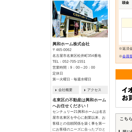
頭金
興和ホーム株式会社
※返済
〒465-0062
名古屋市名東区松井町354番地
※
会員登
TEL：052-705-1551
営業時間：9：00～20：00
定休日
第一火曜日・毎週水曜日
会社概要
アクセス
名東区の不動産は興和ホーム
へお任せください！
センチュリー21興和ホームは名古
屋市名東区を中心に創業以来、お
こち
客様との信頼関係を築く事を第一
にお客様のニーズに合ったプロと
同じ