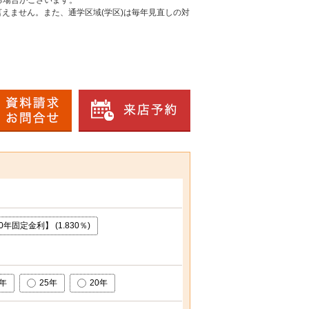
る場合がございます。
えません。また、通学区域(学区)は毎年見直しの対
年固定金利】 (1.830％)
0年
25年
20年