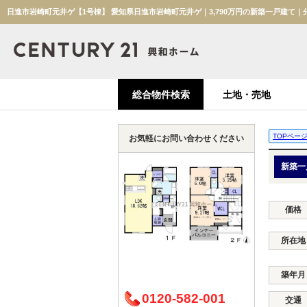
総合物件検索
土地・売地
TOPペー
お気軽にお問い合わせください
新築一
価格
所在地
築年月
0120-582-001
交通