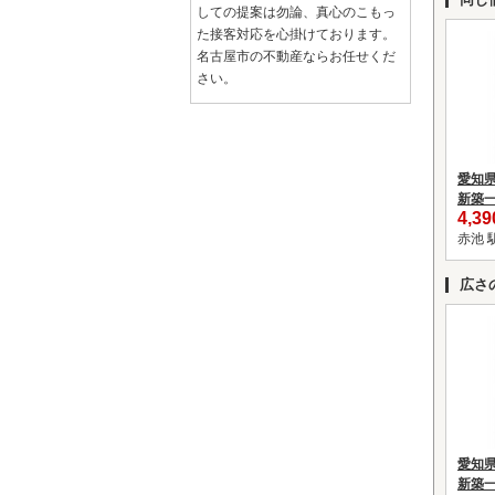
しての提案は勿論、真心のこもっ
た接客対応を心掛けております。
名古屋市の不動産ならお任せくだ
さい。
愛知
新築
4,3
赤池 
広さ
愛知
新築