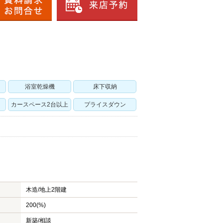
浴室乾燥機
床下収納
カースペース2台以上
プライスダウン
木造/
地上2階建
200(%)
新築/相談