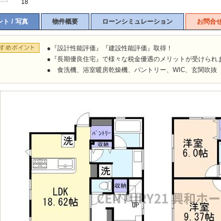
18
ト / 写真
物件概要
ローンシミュレーション
お問合
●『設計性能評価』『建設性能評価』取得！
●『長期優良住宅』で様々な税金優遇のメリットが受けられ
● 食洗機、浴室暖房乾燥機、パントリー、WIC、玄関吹抜