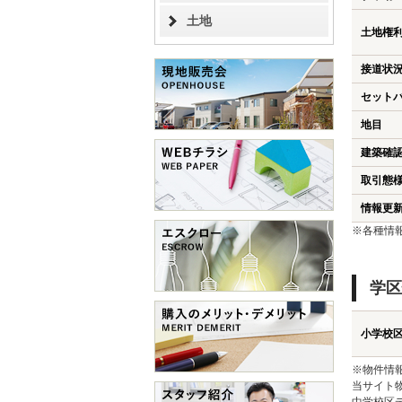
土地
土地権
接道状
セット
地目
建築確
取引態
情報更
※各種情
学区
小学校
※物件情
当サイト