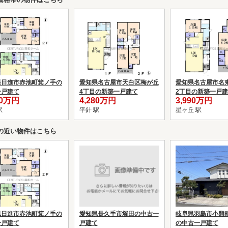
県日進市赤池町箕ノ手の
愛知県名古屋市天白区梅が丘
愛知県名古屋市名
一戸建て
4丁目の新築一戸建て
2丁目の新築一戸
90万円
4,280万円
3,990万円
駅
平針 駅
星ヶ丘 駅
の近い物件はこちら
県日進市赤池町箕ノ手の
愛知県長久手市塚田の中古一
岐阜県羽島市小熊
一戸建て
戸建て
の中古一戸建て