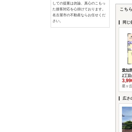
しての提案は勿論、真心のこもっ
こち
た接客対応を心掛けております。
名古屋市の不動産ならお任せくだ
さい。
同じ
愛知
2丁
3,9
星ヶ丘
広さ