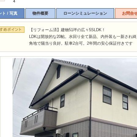
4
ト / 写真
物件概要
ローンシミュレーション
お問合
【リフォーム済】建物51坪の広々5SLDK！
LDKは開放的な20帖。水回り全て新品、内外装も一新され
角地で陽当り良好。駐車2台可。2年間の安心保証付きです