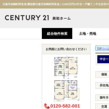
日進市岩崎町阿良池 愛知県日進市岩崎町阿良池｜3,550万円の中古一戸建て｜中古住宅
総合物件検索
土地・売地
TOPペー
お気軽にお問い合わせください
中古一
価格
所在地
築年月
0120-582-001
交通