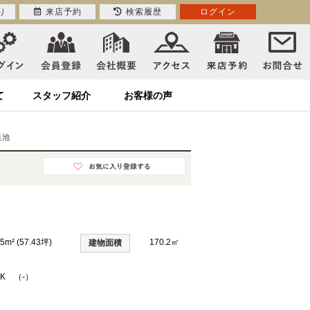
り
来店予約
検索履歴
ログイン
て
スタッフ紹介
お客様の声
良池
85m² (57.43坪)
170.2㎡
建物面積
DK （-）