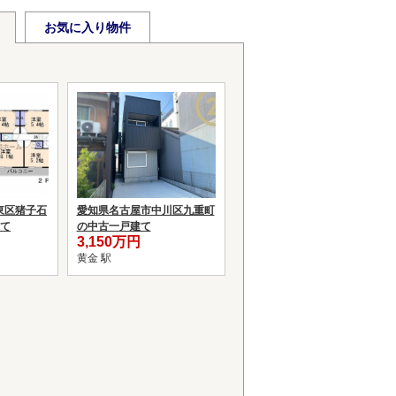
お気に入り物件
東区猪子石
愛知県名古屋市中川区九重町
建て
の中古一戸建て
3,150万円
黄金 駅