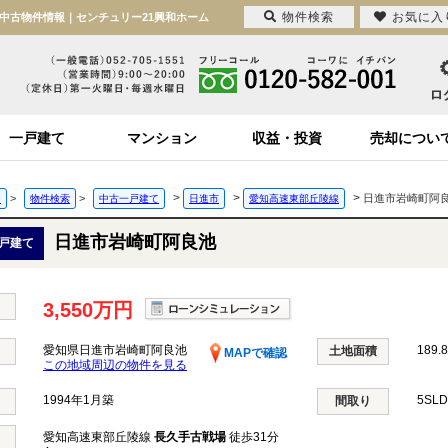
物件検索
お気に入
や中古物件情報｜センチュリー21興和ホーム
一戸建て
マンション
収益・投資
売却につい
>
>
>
>
>
日進市岩崎町阿
ジ
物件検索
中古一戸建て
日進市
愛知高速東部丘陵線
日進市岩崎町阿良池
戸建て
3,550万円
愛知県日進市岩崎町阿良池
189.
土地面積
MAPで確認
この地域周辺の物件を見る
1994年1月築
5SL
間取り
愛知高速東部丘陵線
長久手古戦場
徒歩31分