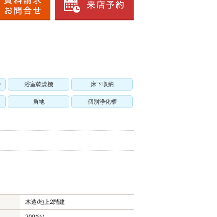
ン
浴室乾燥機
床下収納
角地
個別浄化槽
木造/
地上2階建