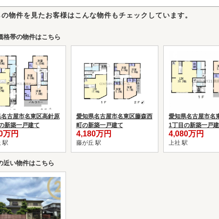
らの物件を見たお客様はこんな物件もチェックしています。
価格帯の物件はこちら
県名古屋市名東区高針原
愛知県名古屋市名東区藤森西
愛知県名古屋市名
目の新築一戸建て
町の新築一戸建て
1丁目の新築一戸
90万円
4,180万円
4,080万円
 駅
藤が丘 駅
上社 駅
の近い物件はこちら