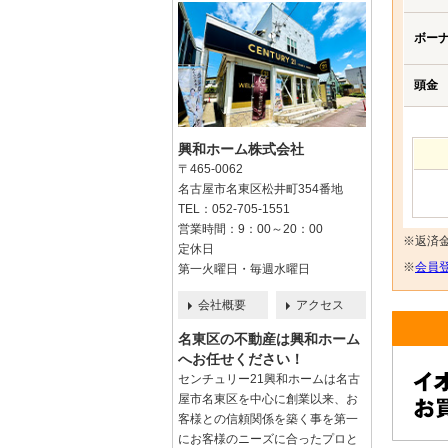
ボー
頭金
興和ホーム株式会社
〒465-0062
名古屋市名東区松井町354番地
TEL：052-705-1551
営業時間：9：00～20：00
※返済
定休日
※
会員登
第一火曜日・毎週水曜日
会社概要
アクセス
名東区の不動産は興和ホーム
へお任せください！
センチュリー21興和ホームは名古
屋市名東区を中心に創業以来、お
客様との信頼関係を築く事を第一
にお客様のニーズに合ったプロと