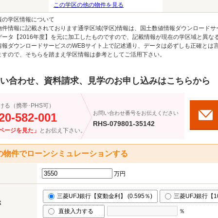
この学区の他の物件を見る
報の学区情報について
物件情報に記載されております通学区域(学区)情報は、国土数値情報ダウンロードサ
データ【2016年度】を元に加工したものですので、記載情報が現在の学区域と異な
情報ダウンロードサービスのWEBサイト上で記述通り、データは必ずしも正確とは言
ますので、そちらを踏まえ学区情報は参考としてご活用下さい。
い合わせ、資料請求、見学のお申し込みはこちらから
ける（携帯･PHS可）
お問い合わせ番号をお伝えください
20-582-001
RHS-079801-35142
ページを見た」
とお伝え下さい。
の物件でローンシミュレーションする
万円
三菱UFJ銀行【変動金利】 (0.595％)
三菱UFJ銀行【10
率
直接入力する
％