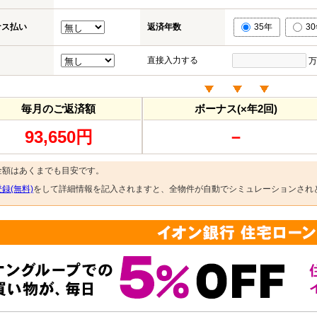
ナス払い
返済年数
35年
3
直接入力する
万
毎月のご返済額
ボーナス(×年2回)
93,650円
－
金額はあくまでも目安です。
録(無料)
をして詳細情報を記入されますと、全物件が自動でシミュレーションされ