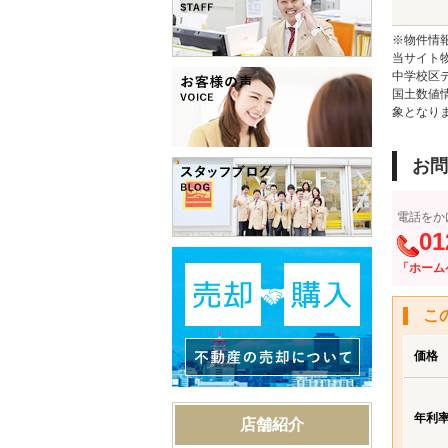
※物件情
当サイト
中学校区
国土数値
象となり
お問
電話をか
01
「ホーム
こ
価格
年利
店舗紹介