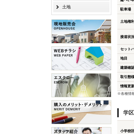
建ぺい
土地
駐車場
土地権
接道状
セット
地目
建築確
取引態
情報更
※各種情
学区
小学校