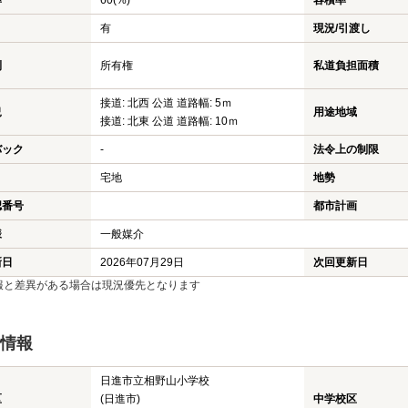
率
60(%)
容積率
有
現況/引渡し
利
所有権
私道負担面積
接道: 北西 公道 道路幅: 5ｍ
況
用途地域
接道: 北東 公道 道路幅: 10ｍ
バック
-
法令上の制限
宅地
地勢
認番号
都市計画
様
一般媒介
新日
2026年07月29日
次回更新日
報と差異がある場合は現況優先となります
情報
日進市立相野山小学校
区
(日進市)
中学校区