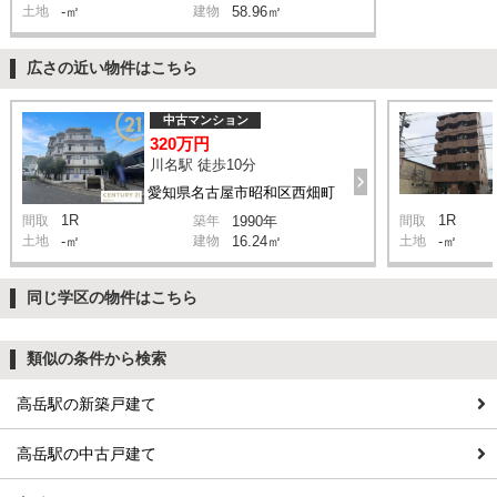
土地
-㎡
建物
58.96㎡
広さの近い物件はこちら
中古マンション
320万円
川名駅 徒歩10分
愛知県名古屋市昭和区西畑町
1R
1R
間取
築年
1990年
間取
土地
-㎡
建物
16.24㎡
土地
-㎡
同じ学区の物件はこちら
類似の条件から検索
高岳駅の新築戸建て
高岳駅の中古戸建て