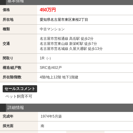
基本情報
450万円
価格
所在地
愛知県名古屋市東区東桜2丁目
種類
中古マンション
名古屋市営桜通線 高岳駅 徒歩2分
交通
名古屋市営東山線 新栄町駅 徒歩7分
名古屋市営名城線 久屋大通駅 徒歩13分
間取り
1R（-）
構造/総戸数
SRC造/402戸
所在階/階数
4階/地上12階 地下1階建
セールスコメント
ペット飼育不可
詳細情報
完成年
1974年5月築
採光面
南