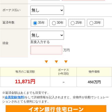
ボーナス払い
返済年数
35年
30年
25年
20年
直接入力する
頭金
万円
ボーナス
毎月のご返済額
物件価格
(×年2回)
11,871円
－
450万円
※返済金額はあくまでも目安です。
※
会員登録(無料)
をして詳細情報を記入されますと、全物件が自動でシミュレー
ションされとても便利になります。