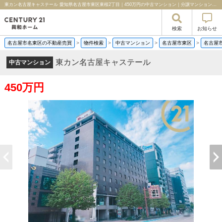
東カン名古屋キャステール 愛知県名古屋市東区東桜2丁目｜450万円の中古マンション｜分譲マンション情報｜センチュリー21興和ホーム
検索
お知らせ
名古屋市名東区の不動産売買
>
物件検索
>
中古マンション
>
名古屋市東区
>
名古屋
東カン名古屋キャステール
中古マンション
450万円