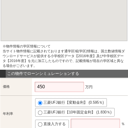
※物件情報の学区情報について
当サイト物件情報に記載されております通学区域(学区)情報は、国土数値情報ダ
ウンロードサービスが提供する小学校区データ【2016年度】及び中学校区デー
タ【2016年度】を元に加工したものですので、記載情報が現在の学区域と異な
る場合がございます。
この物件でローンシミュレーションする
価格
万円
三菱UFJ銀行【変動金利】 (0.595％)
三菱UFJ銀行【10年固定金利】 (1.830％)
年利率
直接入力する
％