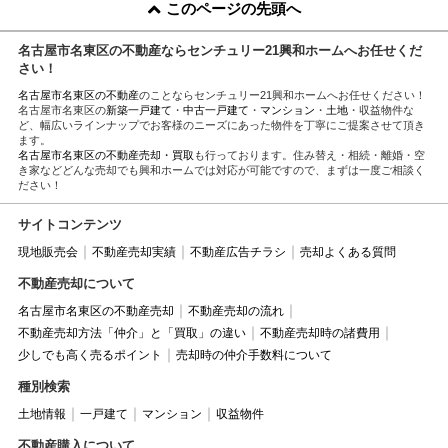
このページの先頭へ
名古屋市名東区の不動産ならセンチュリー21興和ホームへお任せくだ
さい！
名古屋市名東区の不動産
のことならセンチュリー21興和ホームへお任せください！
名古屋市名東区の
新築一戸建て
・
中古一戸建て
・
マンション
・
土地
・収益物件な
ど、幅広いラインナップでお客様のニーズにあった物件を丁寧にご提案させて頂き
ます。
名古屋市名東区の不動産売却・買取
も行っております。住み替え・相続・離婚・空
き家などどんな売却でも興和ホームでは対応が可能ですので、まずは一度ご相談く
ださい！
サイトコンテンツ
現地販売会
不動産売却実績
不動産広告チラシ
売却よくある質問
不動産売却について
名古屋市名東区の不動産売却
不動産売却の流れ
不動産売却方法「仲介」と「買取」の違い
不動産売却時の諸費用
少しでも高く売るポイント
売却時の仲介手数料について
種別検索
土地情報
一戸建て
マンション
収益物件
不動産購入について