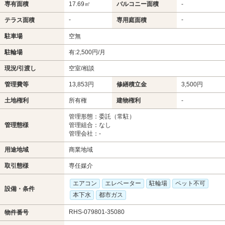
専有面積
17.69㎡
バルコニー面積
-
-
-
テラス面積
専用庭面積
駐車場
空無
駐輪場
有:2,500円/月
現況/引渡し
空室/相談
管理費等
13,853円
修繕積立金
3,500円
土地権利
所有権
建物権利
-
管理形態：委託（常駐）
管理態様
管理組合：なし
管理会社：-
用途地域
商業地域
取引態様
専任媒介
エアコン
エレベーター
駐輪場
ペット不可
設備・条件
本下水
都市ガス
RHS-079801-35080
物件番号