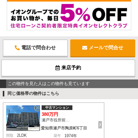
電話で問合わせ
メールで問合せ
来店予約
この物件を見た人はこの物件も見ています
同じ価格帯の物件はこちら
中古マンション
380万円
瀬戸市役所前駅 徒歩4分
愛知県瀬戸市陶原町6丁目
2LDK
間取
築年
1974年