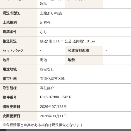
制法
現況/引渡し
上物あり/相談
土地権利
所有権
建築条件
なし
接道状況
接道: 南 21.6ｍ 公道 道路幅: 10.1ｍ
-
-
セットバック
私道負担面積
地目
宅地
地勢
用途地域
指定なし
都市計画
市街化調整区域
取引態様
専任媒介
RHS-079801-34618
物件番号
情報更新日
2026年07月28日
次回更新日
2026年08月11日
※各種情報と差異がある場合は現況優先となります