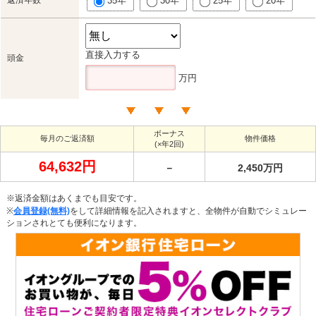
返済年数
35年
30年
25年
20年
直接入力する
頭金
万円
ボーナス
毎月のご返済額
物件価格
(×年2回)
64,632円
－
2,450万円
※返済金額はあくまでも目安です。
※
会員登録(無料)
をして詳細情報を記入されますと、全物件が自動でシミュレー
ションされとても便利になります。