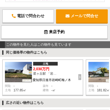
電話で問合わせ
メールで問合せ
来店予約
この物件を見た人はこの物件も見ています
同じ価格帯の物件はこちら
土地
2,030万円
星ヶ丘駅 「岩崎橋」停 バス28分 停歩3分
愛知県日進市岩崎町梅ノ木
-
-
-
間取
築年
間取
土地
177.85㎡
建物
-㎡
土地
181.82㎡
広さの近い物件はこちら