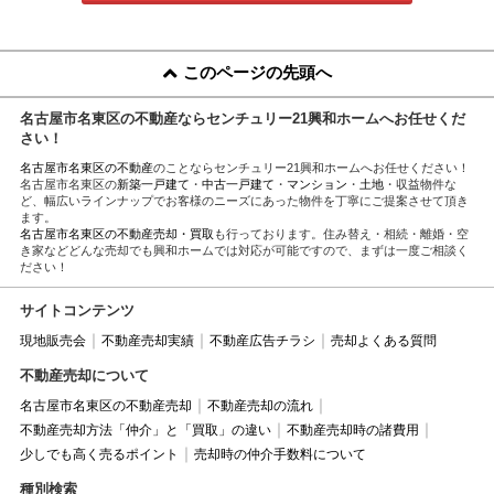
このページの先頭へ
名古屋市名東区の不動産ならセンチュリー21興和ホームへお任せくだ
さい！
名古屋市名東区の不動産
のことならセンチュリー21興和ホームへお任せください！
名古屋市名東区の
新築一戸建て
・
中古一戸建て
・
マンション
・
土地
・収益物件な
ど、幅広いラインナップでお客様のニーズにあった物件を丁寧にご提案させて頂き
ます。
名古屋市名東区の不動産売却・買取
も行っております。住み替え・相続・離婚・空
き家などどんな売却でも興和ホームでは対応が可能ですので、まずは一度ご相談く
ださい！
サイトコンテンツ
現地販売会
不動産売却実績
不動産広告チラシ
売却よくある質問
不動産売却について
名古屋市名東区の不動産売却
不動産売却の流れ
不動産売却方法「仲介」と「買取」の違い
不動産売却時の諸費用
少しでも高く売るポイント
売却時の仲介手数料について
種別検索