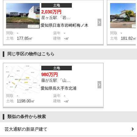
土地
2,030万円
星ヶ丘駅 「岩崎橋」停 バス28分 停歩3分
愛知県日進市岩崎町梅ノ木
-
-
-
間取
築年
間取
土地
177.85㎡
建物
-㎡
土地
181.82㎡
同じ学区の物件はこちら
土地
980万円
藤が丘駅 「山の田」 バス25分 停歩5分
愛知県長久手市北浦
-
-
間取
築年
土地
1198.00㎡
建物
-㎡
類似の条件から検索
芸大通駅の新築戸建て