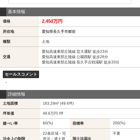
基本情報
2,450万円
価格
所在地
愛知県長久手市郷前
種類
土地
愛知高速東部丘陵線 芸大通駅 徒歩23分
交通
愛知高速東部丘陵線 公園西駅 徒歩28分
愛知高速東部丘陵線 長久手古戦場駅 徒歩33分
セールスコメント
-
詳細情報
土地面積
163.29m² (49.4坪)
坪単価
49.6万円 /坪
60(%)
200(%)
建ぺい率
容積率
22条区域・宅
不要
法令上の制限
造法・盛土規
国土法届出