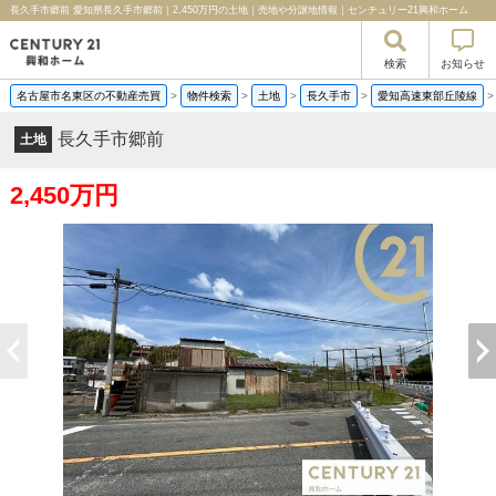
長久手市郷前 愛知県長久手市郷前｜2,450万円の土地｜売地や分譲地情報｜センチュリー21興和ホーム
検索
お知らせ
名古屋市名東区の不動産売買
>
物件検索
>
土地
>
長久手市
>
愛知高速東部丘陵線
長久手市郷前
土地
2,450万円