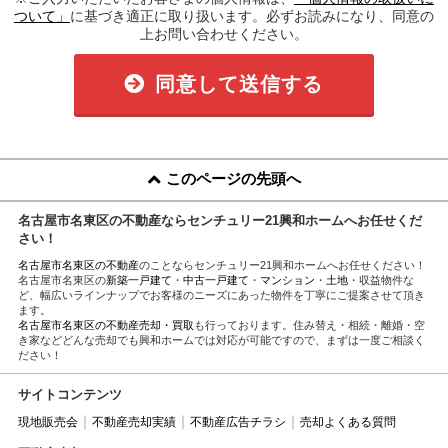
ついて」
に基づき適正に取り扱います。必ずお読みになり、同意の
上お問い合わせください。
同意して送信する
このページの先頭へ
名古屋市名東区の不動産ならセンチュリー21興和ホームへお任せくだ
さい！
名古屋市名東区の不動産
のことならセンチュリー21興和ホームへお任せください！
名古屋市名東区の
新築一戸建て
・
中古一戸建て
・
マンション
・
土地
・収益物件な
ど、幅広いラインナップでお客様のニーズにあった物件を丁寧にご提案させて頂き
ます。
名古屋市名東区の不動産売却・買取
も行っております。住み替え・相続・離婚・空
き家などどんな売却でも興和ホームでは対応が可能ですので、まずは一度ご相談く
ださい！
サイトコンテンツ
現地販売会
不動産売却実績
不動産広告チラシ
売却よくある質問