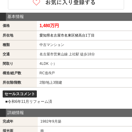
基本情報
1,480万円
価格
所在地
愛知県名古屋市名東区猪高台1丁目
種類
中古マンション
交通
名古屋市営東山線 上社駅 徒歩18分
間取り
4LDK（-）
構造/総戸数
RC造/9戸
所在階/階数
2階/地上3階建
セールスコメント
■令和6年11月リフォーム済
詳細情報
完成年
1982年9月築
採光面
南