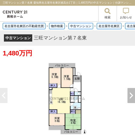
三旺マンション第７名東 愛知県名古屋市名東区猪高台1丁目｜1,480万円の中古マンション｜分譲マンション情報｜センチュリー21興和ホーム
検索
お知らせ
名古屋市名東区の不動産売買
>
物件検索
>
中古マンション
>
名古屋市名東区
>
名古
三旺マンション第７名東
中古マンション
1,480万円