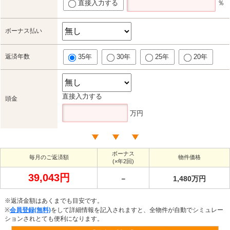
直接入力する
％
ボーナス払い
返済年数
35年
30年
25年
20年
直接入力する
頭金
万円
ボーナス
毎月のご返済額
物件価格
(×年2回)
39,043円
－
1,480万円
※返済金額はあくまでも目安です。
※
会員登録(無料)
をして詳細情報を記入されますと、全物件が自動でシミュレー
ションされとても便利になります。