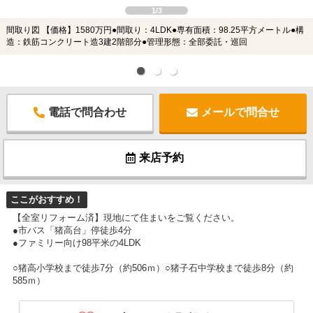
1/3
間取り図 【価格】1580万円●間取り：4LDK●専有面積：98.25平方メートル●構
造：鉄筋コンクリート造3建2階部分●管理形態：全部委託・巡回
電話で問合わせ
メールで問合せ
来店予約
ここがおすすめ！
【全室リフォーム済】現地にて住まいをご覧ください。
●市バス「猪高台」停徒歩4分
●ファミリー向け98平米の4LDK
○猪高小学校まで徒歩7分（約506ｍ）○猪子石中学校まで徒歩8分（約
585ｍ）