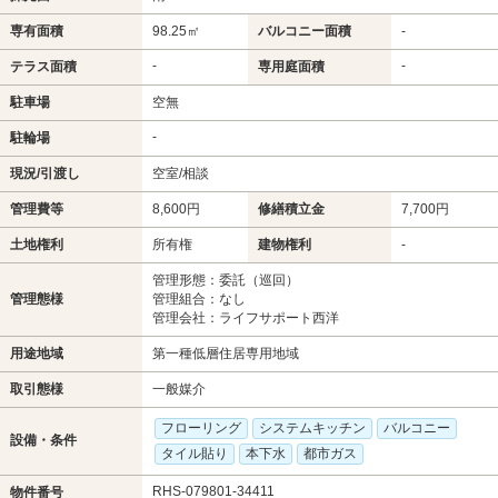
専有面積
98.25㎡
バルコニー面積
-
-
-
テラス面積
専用庭面積
駐車場
空無
-
駐輪場
現況/引渡し
空室/相談
管理費等
8,600円
修繕積立金
7,700円
土地権利
所有権
建物権利
-
管理形態：委託（巡回）
管理態様
管理組合：なし
管理会社：ライフサポート西洋
用途地域
第一種低層住居専用地域
取引態様
一般媒介
フローリング
システムキッチン
バルコニー
設備・条件
タイル貼り
本下水
都市ガス
RHS-079801-34411
物件番号