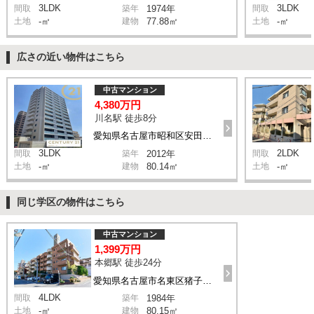
3LDK
3LDK
間取
築年
1974年
間取
土地
-㎡
建物
77.88㎡
土地
-㎡
広さの近い物件はこちら
中古マンション
4,380万円
川名駅 徒歩8分
愛知県名古屋市昭和区安田通4丁目
3LDK
2LDK
間取
築年
2012年
間取
土地
-㎡
建物
80.14㎡
土地
-㎡
同じ学区の物件はこちら
中古マンション
1,399万円
本郷駅 徒歩24分
愛知県名古屋市名東区猪子石2丁目
4LDK
間取
築年
1984年
土地
-㎡
建物
80.15㎡