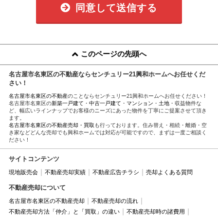
同意して送信する
このページの先頭へ
名古屋市名東区の不動産ならセンチュリー21興和ホームへお任せくだ
さい！
名古屋市名東区の不動産
のことならセンチュリー21興和ホームへお任せください！
名古屋市名東区の
新築一戸建て
・
中古一戸建て
・
マンション
・
土地
・収益物件な
ど、幅広いラインナップでお客様のニーズにあった物件を丁寧にご提案させて頂き
ます。
名古屋市名東区の不動産売却・買取
も行っております。住み替え・相続・離婚・空
き家などどんな売却でも興和ホームでは対応が可能ですので、まずは一度ご相談く
ださい！
サイトコンテンツ
現地販売会
不動産売却実績
不動産広告チラシ
売却よくある質問
不動産売却について
名古屋市名東区の不動産売却
不動産売却の流れ
不動産売却方法「仲介」と「買取」の違い
不動産売却時の諸費用