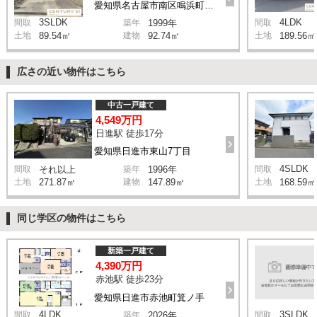
愛知県名古屋市南区鳴浜町3丁目
3SLDK
4LDK
間取
築年
1999年
間取
土地
89.54㎡
建物
92.74㎡
土地
189.56㎡
広さの近い物件はこちら
中古一戸建て
4,549万円
日進駅 徒歩17分
愛知県日進市東山7丁目
4SLDK
間取
それ以上
築年
1996年
間取
土地
271.87㎡
建物
147.89㎡
土地
168.59㎡
同じ学区の物件はこちら
新築一戸建て
4,390万円
赤池駅 徒歩23分
愛知県日進市赤池町箕ノ手
4LDK
3SLDK
間取
築年
2026年
間取