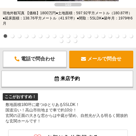
1/22
現地外観写真 【価格】1800万円●土地面積：597.92平方メートル（180.87坪）
●延床面積：138.76平方メートル（41.97坪）●間取：5SLDK●築年月：1979年6
月
電話で問合わせ
メールで問合せ
来店予約
ここがおすすめ！
敷地面積180坪に建つゆとりある5SLDK！
国道沿い！高山市街地まで車で約10分！
玄関の正面の大きな窓からは中庭が望め、自然光が入る明るく開放的
な玄関ホールです！