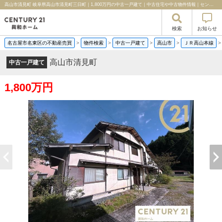
高山市清見町 岐阜県高山市清見町三日町｜1,800万円の中古一戸建て｜中古住宅や中古物件情報｜センチュリー21興和ホーム
検索
お知らせ
名古屋市名東区の不動産売買
>
物件検索
>
中古一戸建て
>
高山市
>
ＪＲ高山本線
高山市清見町
中古一戸建て
1,800万円