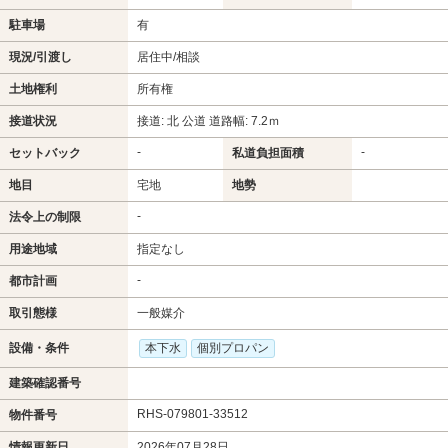
駐車場
有
現況/引渡し
居住中/相談
土地権利
所有権
接道状況
接道: 北 公道 道路幅: 7.2ｍ
-
-
セットバック
私道負担面積
地目
宅地
地勢
-
法令上の制限
用途地域
指定なし
-
都市計画
取引態様
一般媒介
設備・条件
本下水
個別プロパン
建築確認番号
RHS-079801-33512
物件番号
情報更新日
2026年07月28日