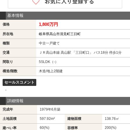
基本情報
1,800万円
価格
所在地
岐阜県高山市清見町三日町
種類
中古一戸建て
交通
ＪＲ高山本線 高山駅 「三日町口」 バス18分 停歩1分
間取り
5SLDK（-）
構造/階数
木造/地上2階建
セールスコメント
-
詳細情報
完成年
1979年6月築
土地面積
597.92m²
建物面積
138.76㎡
60(%)
200(%)
建ぺい率
容積率