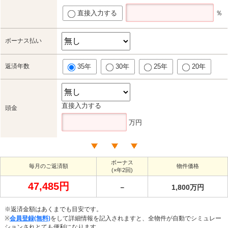
直接入力する
％
ボーナス払い
返済年数
35年
30年
25年
20年
直接入力する
頭金
万円
ボーナス
毎月のご返済額
物件価格
(×年2回)
47,485円
－
1,800万円
※返済金額はあくまでも目安です。
※
会員登録(無料)
をして詳細情報を記入されますと、全物件が自動でシミュレー
ションされとても便利になります。