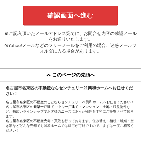
※ご記入頂いたメールアドレス宛てに、お問合せ内容の確認メール
をお送りいたします。
※Yahoo!メールなどのフリーメールをご利用の場合、迷惑メールフ
ォルダに入る場合があります。
このページの先頭へ
名古屋市名東区の不動産ならセンチュリー21興和ホームへお任せくだ
さい！
名古屋市名東区の不動産
のことならセンチュリー21興和ホームへお任せください！
名古屋市名東区の
新築一戸建て
・
中古一戸建て
・
マンション
・
土地
・収益物件な
ど、幅広いラインナップでお客様のニーズにあった物件を丁寧にご提案させて頂き
ます。
名古屋市名東区の不動産売却・買取
も行っております。住み替え・相続・離婚・空
き家などどんな売却でも興和ホームでは対応が可能ですので、まずは一度ご相談く
ださい！