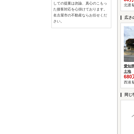
しての提案は勿論、真心のこもっ
北濃 
た接客対応を心掛けております。
名古屋市の不動産ならお任せくだ
広さ
さい。
愛知
土地
68
西浦 
同じ