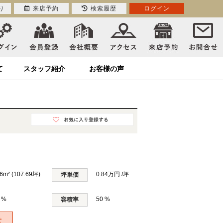
り
来店予約
検索履歴
ログイン
て
スタッフ紹介
お客様の声
6m² (107.69坪)
0.84万円 /坪
坪単価
 %
50 %
容積率
せ