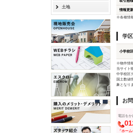
取引態
土地
情報更
※各種情
学区
小学校
※物件情
当サイト
中学校区
国土数値
象となり
お問
電話をか
01
「ホーム