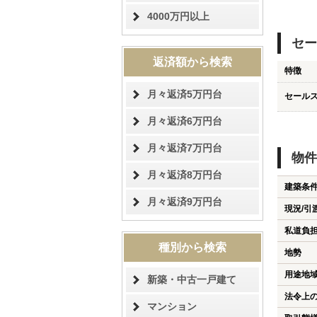
4000万円以上
セー
返済額から検索
特徴
月々返済5万円台
セール
月々返済6万円台
月々返済7万円台
物件
月々返済8万円台
建築条
月々返済9万円台
現況/引
私道負
種別から検索
地勢
用途地
新築・中古一戸建て
法令上
マンション