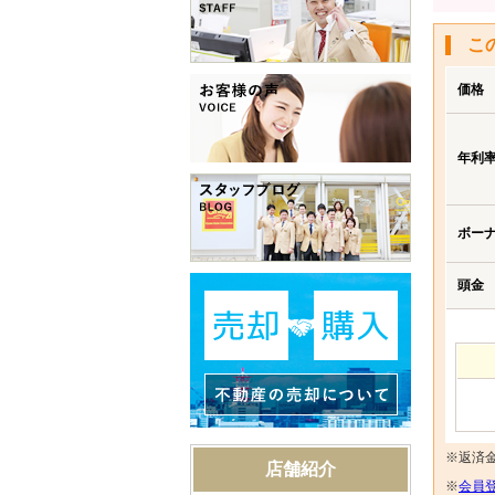
こ
価格
年利
ボー
頭金
※返済
店舗紹介
※
会員登