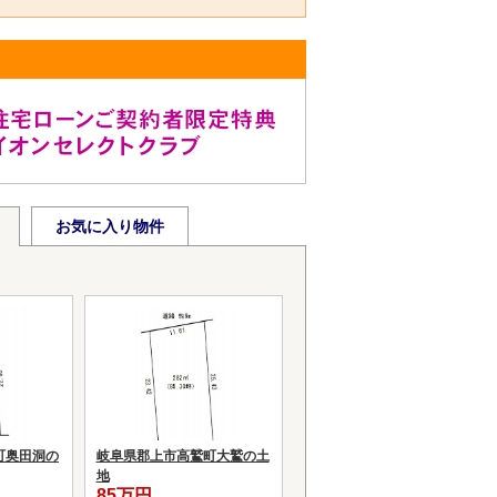
お気に入り物件
町奥田洞の
岐阜県郡上市高鷲町大鷲の土
地
85万円