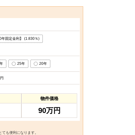
年固定金利】 (1.830％)
0年
25年
20年
円
物件価格
90万円
とても便利になります。