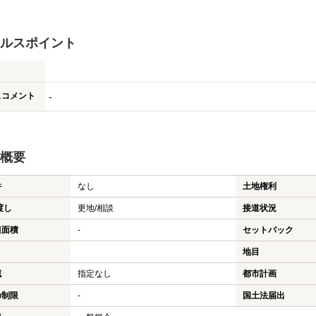
ルスポイント
スコメント
-
概要
件
なし
土地権利
渡し
更地/相談
接道状況
担面積
-
セットバック
地目
域
指定なし
都市計画
の制限
-
国土法届出