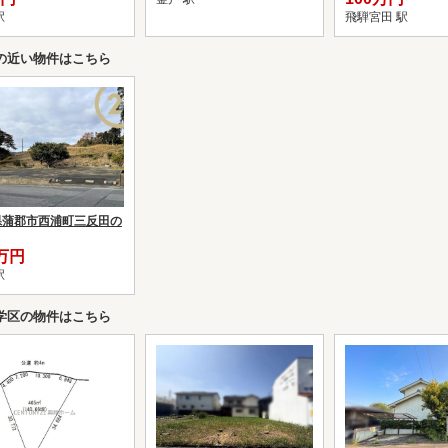
駅
飛騨宮田 駅
の近い物件はこちら
県蒲郡市西浦町三反田の
0万円
駅
学区の物件はこちら