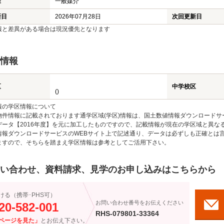
様
一般媒介
新日
2026年07月28日
次回更新日
報と差異がある場合は現況優先となります
情報
区
中学校区
()
報の学区情報について
物件情報に記載されております通学区域(学区)情報は、国土数値情報ダウンロードサ
データ【2016年度】を元に加工したものですので、記載情報が現在の学区域と異な
情報ダウンロードサービスのWEBサイト上で記述通り、データは必ずしも正確とは言
ますので、そちらを踏まえ学区情報は参考としてご活用下さい。
い合わせ、資料請求、見学のお申し込みはこちらから
ける（携帯･PHS可）
お問い合わせ番号をお伝えください
20-582-001
RHS-079801-33364
ページを見た」
とお伝え下さい。