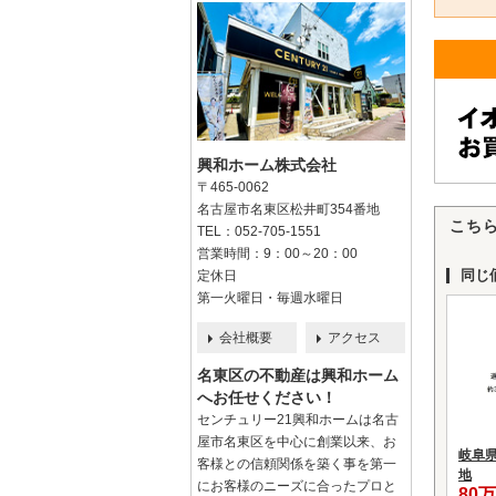
興和ホーム株式会社
〒465-0062
名古屋市名東区松井町354番地
こち
TEL：052-705-1551
営業時間：9：00～20：00
同じ
定休日
第一火曜日・毎週水曜日
会社概要
アクセス
名東区の不動産は興和ホーム
へお任せください！
センチュリー21興和ホームは名古
屋市名東区を中心に創業以来、お
岐阜
客様との信頼関係を築く事を第一
地
にお客様のニーズに合ったプロと
80