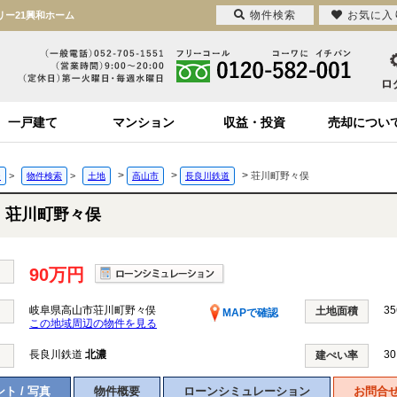
物件検索
お気に入
リー21興和ホーム
一戸建て
マンション
収益・投資
売却につい
>
>
>
>
>
荘川町野々俣
ジ
物件検索
土地
高山市
長良川鉄道
荘川町野々俣
90万円
岐阜県高山市荘川町野々俣
35
土地面積
MAPで確認
この地域周辺の物件を見る
長良川鉄道
北濃
30
建ぺい率
ト / 写真
物件概要
ローンシミュレーション
お問合