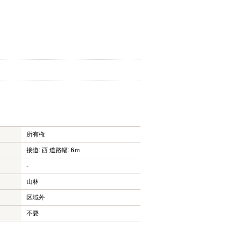
所有権
接道: 西 道路幅: 6ｍ
-
山林
区域外
不要