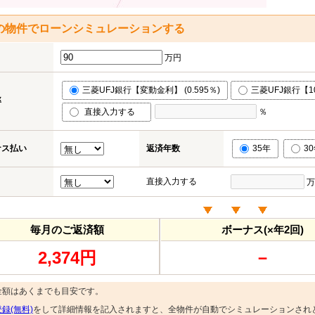
の物件でローンシミュレーションする
万円
三菱UFJ銀行【変動金利】 (0.595％)
三菱UFJ銀行【10
率
直接入力する
％
ナス払い
返済年数
35年
3
直接入力する
万
毎月のご返済額
ボーナス(×年2回)
2,374円
－
金額はあくまでも目安です。
録(無料)
をして詳細情報を記入されますと、全物件が自動でシミュレーションされ