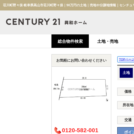
荘川町野々俣 岐阜県高山市荘川町野々俣｜90万円の土地｜売地や分譲地情報｜センチュ
総合物件検索
土地・売地
TOPペー
お気軽にお問い合わせください
土地
価格
所在地
交通
0120-582-001
ポイン