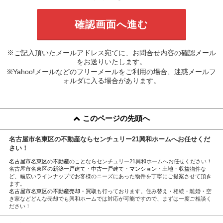
※ご記入頂いたメールアドレス宛てに、お問合せ内容の確認メール
をお送りいたします。
※Yahoo!メールなどのフリーメールをご利用の場合、迷惑メールフ
ォルダに入る場合があります。
このページの先頭へ
名古屋市名東区の不動産ならセンチュリー21興和ホームへお任せくだ
さい！
名古屋市名東区の不動産
のことならセンチュリー21興和ホームへお任せください！
名古屋市名東区の
新築一戸建て
・
中古一戸建て
・
マンション
・
土地
・収益物件な
ど、幅広いラインナップでお客様のニーズにあった物件を丁寧にご提案させて頂き
ます。
名古屋市名東区の不動産売却・買取
も行っております。住み替え・相続・離婚・空
き家などどんな売却でも興和ホームでは対応が可能ですので、まずは一度ご相談く
ださい！