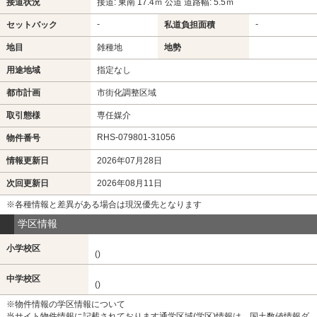
接道状況
接道: 東南 17.4ｍ 公道 道路幅: 5.5ｍ
-
-
セットバック
私道負担面積
地目
雑種地
地勢
用途地域
指定なし
都市計画
市街化調整区域
取引態様
専任媒介
RHS-079801-31056
物件番号
情報更新日
2026年07月28日
次回更新日
2026年08月11日
※各種情報と差異がある場合は現況優先となります
学区情報
小学校区
()
中学校区
()
※物件情報の学区情報について
当サイト物件情報に記載されております通学区域(学区)情報は、国土数値情報ダ