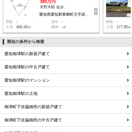
380万円
米野木駅 徒歩13分
愛知県愛知郡東郷町大字諸輪字北木戸西
-
-
-
間取
築年
間取
土地
465.00㎡
建物
-㎡
土地
177.85㎡
類似の条件から検索
愛知御津駅の新築戸建て
愛知御津駅の中古戸建て
愛知御津駅のマンション
愛知御津駅の土地
御津町下佐脇御所の新築戸建て
御津町下佐脇御所の中古戸建て