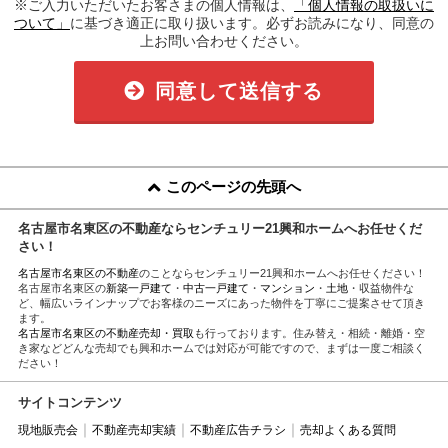
※ご入力いただいたお客さまの個人情報は、
「個人情報の取扱いに
ついて」
に基づき適正に取り扱います。必ずお読みになり、同意の
上お問い合わせください。
同意して送信する
このページの先頭へ
名古屋市名東区の不動産ならセンチュリー21興和ホームへお任せくだ
さい！
名古屋市名東区の不動産
のことならセンチュリー21興和ホームへお任せください！
名古屋市名東区の
新築一戸建て
・
中古一戸建て
・
マンション
・
土地
・収益物件な
ど、幅広いラインナップでお客様のニーズにあった物件を丁寧にご提案させて頂き
ます。
名古屋市名東区の不動産売却・買取
も行っております。住み替え・相続・離婚・空
き家などどんな売却でも興和ホームでは対応が可能ですので、まずは一度ご相談く
ださい！
サイトコンテンツ
現地販売会
不動産売却実績
不動産広告チラシ
売却よくある質問