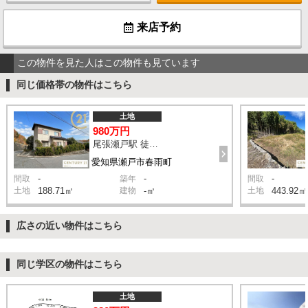
来店予約
この物件を見た人はこの物件も見ています
同じ価格帯の物件はこちら
土地
980万円
尾張瀬戸駅 徒歩24分
愛知県瀬戸市春雨町
-
-
-
間取
築年
間取
土地
188.71㎡
建物
-㎡
土地
443.92㎡
広さの近い物件はこちら
同じ学区の物件はこちら
土地