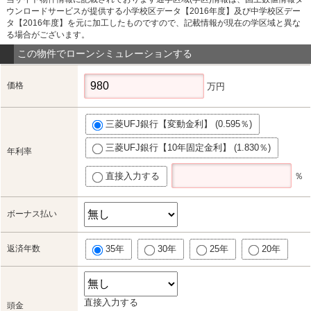
ウンロードサービスが提供する小学校区データ【2016年度】及び中学校区デー
タ【2016年度】を元に加工したものですので、記載情報が現在の学区域と異な
る場合がございます。
この物件でローンシミュレーションする
価格
万円
三菱UFJ銀行【変動金利】 (0.595％)
三菱UFJ銀行【10年固定金利】 (1.830％)
年利率
直接入力する
％
ボーナス払い
返済年数
35年
30年
25年
20年
直接入力する
頭金