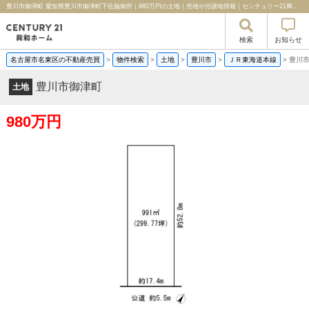
豊川市御津町 愛知県豊川市御津町下佐脇御所｜980万円の土地｜売地や分譲地情報｜センチュリー21興和ホーム
検索
お知らせ
名古屋市名東区の不動産売買
>
物件検索
>
土地
>
豊川市
>
ＪＲ東海道本線
>
豊川
豊川市御津町
土地
980万円