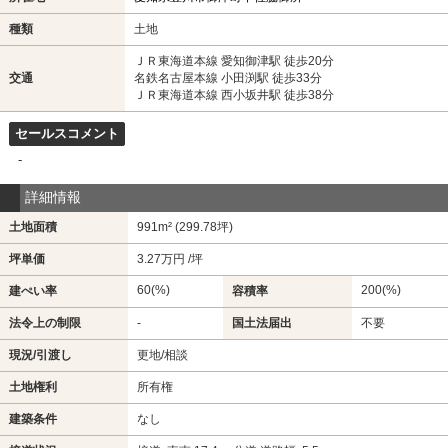
種類
土地
ＪＲ東海道本線 愛知御津駅 徒歩20分
交通
名鉄名古屋本線 小田渕駅 徒歩33分
ＪＲ東海道本線 西小坂井駅 徒歩38分
セールスコメント
-
詳細情報
土地面積
991m² (299.78坪)
坪単価
3.27万円 /坪
60(%)
200(%)
建ぺい率
容積率
法令上の制限
-
国土法届出
不要
現況/引渡し
更地/相談
土地権利
所有権
建築条件
なし