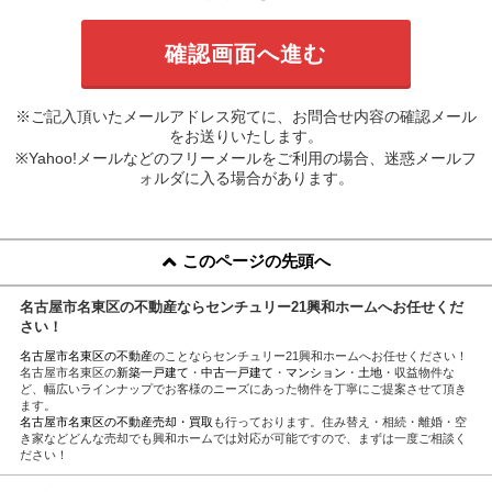
※ご記入頂いたメールアドレス宛てに、お問合せ内容の確認メール
をお送りいたします。
※Yahoo!メールなどのフリーメールをご利用の場合、迷惑メールフ
ォルダに入る場合があります。
このページの先頭へ
名古屋市名東区の不動産ならセンチュリー21興和ホームへお任せくだ
さい！
名古屋市名東区の不動産
のことならセンチュリー21興和ホームへお任せください！
名古屋市名東区の
新築一戸建て
・
中古一戸建て
・
マンション
・
土地
・収益物件な
ど、幅広いラインナップでお客様のニーズにあった物件を丁寧にご提案させて頂き
ます。
名古屋市名東区の不動産売却・買取
も行っております。住み替え・相続・離婚・空
き家などどんな売却でも興和ホームでは対応が可能ですので、まずは一度ご相談く
ださい！