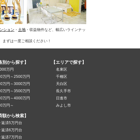
ンション
・
土地
・収益物件など、幅広いラインナッ
、まずは一度ご相談ください！
格別から探す】
【エリアで探す】
000万円
名東区
00万円～2500万円
千種区
00万円～3000万円
天白区
00万円～3500万円
長久手市
00万円～4000万円
日進市
00万円～
みよし市
済額から検索】
々返済5万円台
々返済6万円台
々返済7万円台