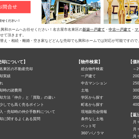
任せください！
1興和ホームへお任せください！名古屋市名東区の
新築一戸建て
・
中古一戸建て
・
マ
せて頂きます。
替え・相続・離婚・空き家などどんな売却でも興和ホームでは対応が可能ですので
売却について】
【物件検索】
【価
名東区の不動産売却
総合物件検索
～2
却実績
一戸建て
20
れ
中古マンション
25
却時の諸費用
土地
30
却方法「仲介」と「買取」の違い
学区から探す
35
少しでも高く売るポイント
町名から探す
40
入・売却時の仲介手数料について
現地販売会情報
【返
却に関するよくある質問
条件なし土地
月
ペット可
月
360°パノラマ
月