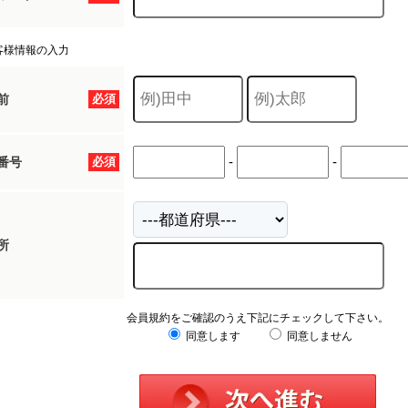
客様情報の入力
前
必須
-
-
番号
必須
所
会員規約をご確認のうえ下記にチェックして下さい。
同意します
同意しません