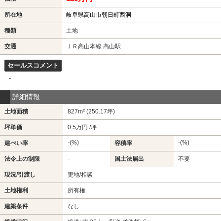
所在地
岐阜県高山市朝日町西洞
種類
土地
交通
ＪＲ高山本線 高山駅
セールスコメント
-
詳細情報
土地面積
827m² (250.17坪)
坪単価
0.5万円 /坪
-(%)
-(%)
建ぺい率
容積率
法令上の制限
-
国土法届出
不要
現況/引渡し
更地/相談
土地権利
所有権
建築条件
なし