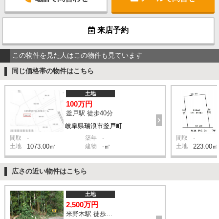
来店予約
この物件を見た人はこの物件も見ています
同じ価格帯の物件はこちら
土地
100万円
釜戸駅 徒歩40分
岐阜県瑞浪市釜戸町
-
-
-
間取
築年
間取
土地
1073.00㎡
建物
-㎡
土地
223.00㎡
広さの近い物件はこちら
土地
2,500万円
米野木駅 徒歩12分