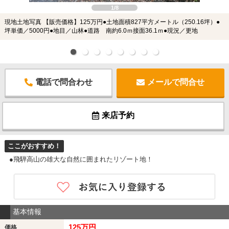
1/8
現地土地写真 【販売価格】125万円●土地面積827平方メートル（250.16坪）●
坪単価／5000円●地目／山林●道路 南約6.0ｍ接面36.1ｍ●現況／更地
電話で問合わせ
メールで問合せ
来店予約
ここがおすすめ！
●飛騨高山の雄大な自然に囲まれたリゾート地！
基本情報
125万円
価格