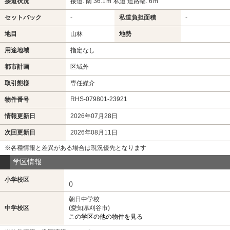
接道状況
接道: 南 36.1ｍ 私道 道路幅: 6ｍ
-
-
セットバック
私道負担面積
地目
山林
地勢
用途地域
指定なし
都市計画
区域外
取引態様
専任媒介
RHS-079801-23921
物件番号
情報更新日
2026年07月28日
次回更新日
2026年08月11日
※各種情報と差異がある場合は現況優先となります
学区情報
小学校区
()
朝日中学校
中学校区
(愛知県刈谷市)
この学区の他の物件を見る