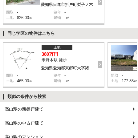
愛知県日進市折戸町梨子ノ木
-
-
間取
築年
土地
826.00㎡
建物
-㎡
同じ学区の物件はこちら
土地
380万円
米野木駅 徒歩13分
愛知県愛知郡東郷町大字諸輪字北木戸西
-
-
-
間取
築年
間取
土地
465.00㎡
建物
-㎡
土地
177.85㎡
類似の条件から検索
高山駅の新築戸建て
高山駅の中古戸建て
高山駅のマンション