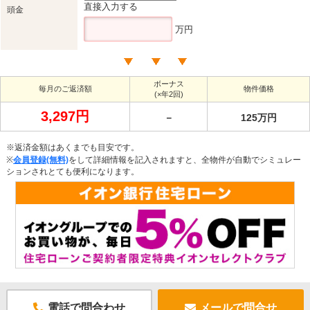
直接入力する
頭金
万円
ボーナス
毎月のご返済額
物件価格
(×年2回)
3,297円
－
125万円
※返済金額はあくまでも目安です。
※
会員登録(無料)
をして詳細情報を記入されますと、全物件が自動でシミュレー
ションされとても便利になります。
電話で問合わせ
メールで問合せ