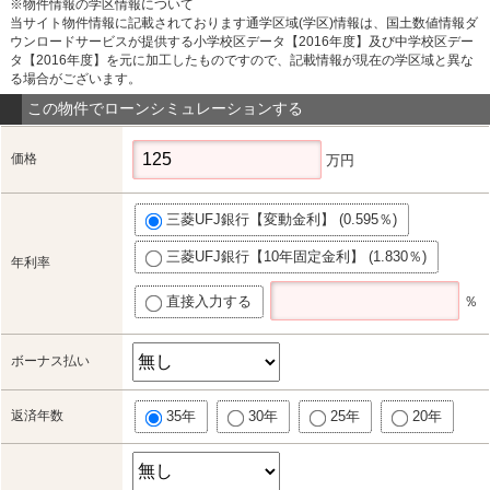
※物件情報の学区情報について
当サイト物件情報に記載されております通学区域(学区)情報は、国土数値情報ダ
ウンロードサービスが提供する小学校区データ【2016年度】及び中学校区デー
タ【2016年度】を元に加工したものですので、記載情報が現在の学区域と異な
る場合がございます。
この物件でローンシミュレーションする
価格
万円
三菱UFJ銀行【変動金利】 (0.595％)
三菱UFJ銀行【10年固定金利】 (1.830％)
年利率
直接入力する
％
ボーナス払い
返済年数
35年
30年
25年
20年