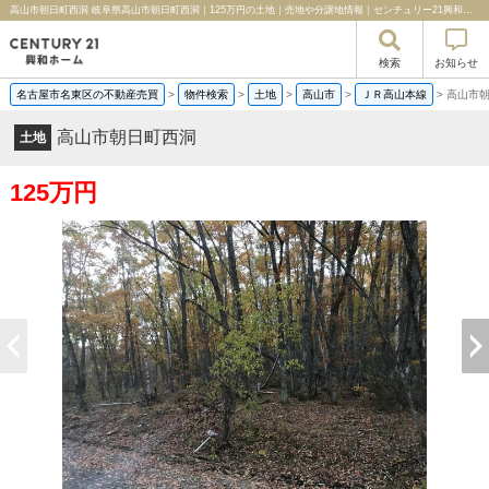
高山市朝日町西洞 岐阜県高山市朝日町西洞｜125万円の土地｜売地や分譲地情報｜センチュリー21興和ホーム
検索
お知らせ
名古屋市名東区の不動産売買
>
物件検索
>
土地
>
高山市
>
ＪＲ高山本線
>
高山市
高山市朝日町西洞
土地
125万円