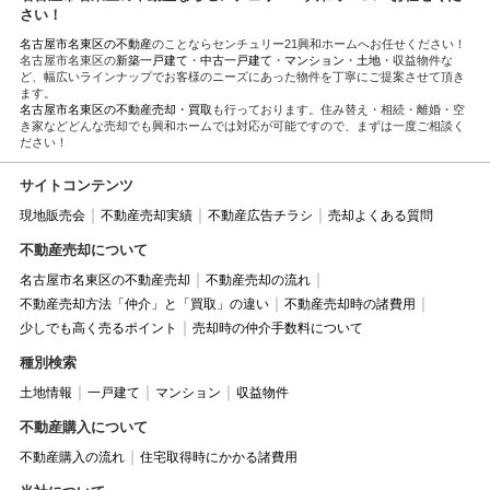
さい！
名古屋市名東区の不動産
のことならセンチュリー21興和ホームへお任せください！
名古屋市名東区の
新築一戸建て
・
中古一戸建て
・
マンション
・
土地
・収益物件な
ど、幅広いラインナップでお客様のニーズにあった物件を丁寧にご提案させて頂き
ます。
名古屋市名東区の不動産売却・買取
も行っております。住み替え・相続・離婚・空
き家などどんな売却でも興和ホームでは対応が可能ですので、まずは一度ご相談く
ださい！
サイトコンテンツ
現地販売会
不動産売却実績
不動産広告チラシ
売却よくある質問
不動産売却について
名古屋市名東区の不動産売却
不動産売却の流れ
不動産売却方法「仲介」と「買取」の違い
不動産売却時の諸費用
少しでも高く売るポイント
売却時の仲介手数料について
種別検索
土地情報
一戸建て
マンション
収益物件
不動産購入について
不動産購入の流れ
住宅取得時にかかる諸費用