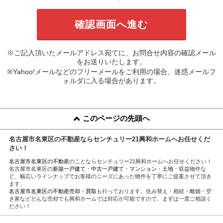
※ご記入頂いたメールアドレス宛てに、お問合せ内容の確認メール
をお送りいたします。
※Yahoo!メールなどのフリーメールをご利用の場合、迷惑メールフ
ォルダに入る場合があります。
このページの先頭へ
名古屋市名東区の不動産ならセンチュリー21興和ホームへお任せくだ
さい！
名古屋市名東区の不動産
のことならセンチュリー21興和ホームへお任せください！
名古屋市名東区の
新築一戸建て
・
中古一戸建て
・
マンション
・
土地
・収益物件な
ど、幅広いラインナップでお客様のニーズにあった物件を丁寧にご提案させて頂き
ます。
名古屋市名東区の不動産売却・買取
も行っております。住み替え・相続・離婚・空
き家などどんな売却でも興和ホームでは対応が可能ですので、まずは一度ご相談く
ださい！