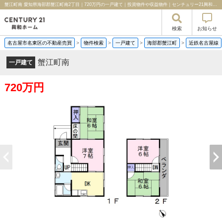
蟹江町南 愛知県海部郡蟹江町南2丁目｜720万円の一戸建て｜投資物件や収益物件｜センチュリー21興和ホーム
検索
お知らせ
名古屋市名東区の不動産売買
>
物件検索
>
一戸建て
>
海部郡蟹江町
>
近鉄名古屋線
蟹江町南
一戸建て
720万円