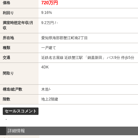
720万円
価格
9.16%
利回り
満室時想定年収/月
9.2万円 / -
収
所在地
愛知県海部郡蟹江町南2丁目
種類
一戸建て
交通
近鉄名古屋線 近鉄蟹江駅 「鍋蓋新田」 バス9分 停歩5分
4DK
間取り
構造/総戸数
木造/-
階数
地上2階建
セールスコメント
-
詳細情報