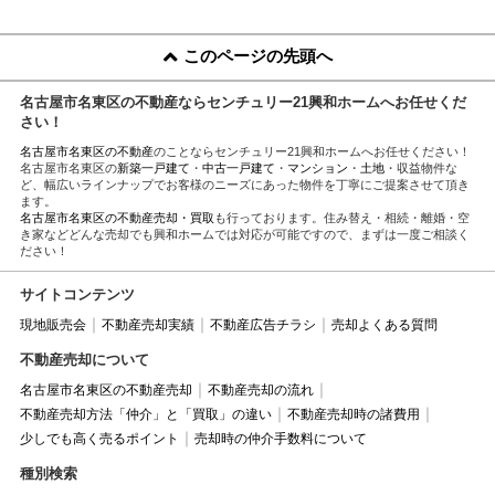
このページの先頭へ
名古屋市名東区の不動産ならセンチュリー21興和ホームへお任せくだ
さい！
名古屋市名東区の不動産
のことならセンチュリー21興和ホームへお任せください！
名古屋市名東区の
新築一戸建て
・
中古一戸建て
・
マンション
・
土地
・収益物件な
ど、幅広いラインナップでお客様のニーズにあった物件を丁寧にご提案させて頂き
ます。
名古屋市名東区の不動産売却・買取
も行っております。住み替え・相続・離婚・空
き家などどんな売却でも興和ホームでは対応が可能ですので、まずは一度ご相談く
ださい！
サイトコンテンツ
現地販売会
不動産売却実績
不動産広告チラシ
売却よくある質問
不動産売却について
名古屋市名東区の不動産売却
不動産売却の流れ
不動産売却方法「仲介」と「買取」の違い
不動産売却時の諸費用
少しでも高く売るポイント
売却時の仲介手数料について
種別検索