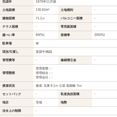
完成年
1976年11月築
130.62m²
-
土地面積
土地権利
建物面積
71.2㎡
バルコニー面積
-
-
-
テラス面積
専用庭面積
60(%)
200(%)
建ぺい率
容積率
駐車場
有
現況/引渡し
賃貸中/相談
-
-
管理費等
修繕積立金
管理形態：-
管理態様
管理組合：-
管理会社：-
接道状況
接道: 北東 8.1ｍ 公道 道路幅: 5ｍ
-
-
セットバック
私道負担面積
地目
宅地
地勢
-
法令上の制限