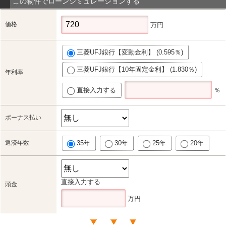
この物件でローンシミュレーションする
価格
万円
三菱UFJ銀行【変動金利】 (0.595％)
三菱UFJ銀行【10年固定金利】 (1.830％)
年利率
直接入力する
％
ボーナス払い
返済年数
35年
30年
25年
20年
直接入力する
頭金
万円