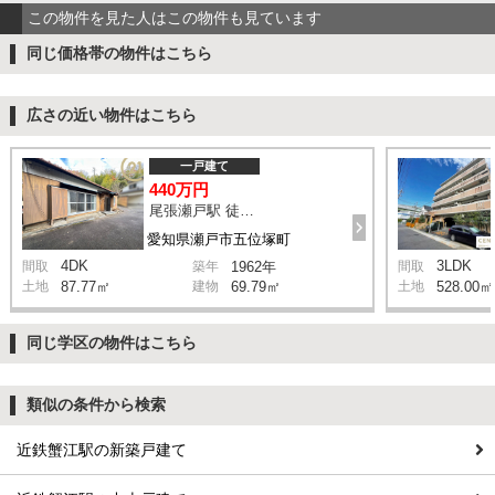
この物件を見た人はこの物件も見ています
同じ価格帯の物件はこちら
広さの近い物件はこちら
一戸建て
440万円
尾張瀬戸駅 徒歩24分
愛知県瀬戸市五位塚町
4DK
3LDK
間取
築年
1962年
間取
土地
87.77㎡
建物
69.79㎡
土地
528.00㎡
同じ学区の物件はこちら
類似の条件から検索
近鉄蟹江駅の新築戸建て