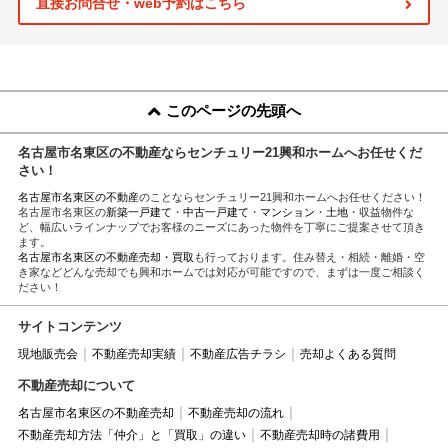
直接お問合せ・web予約はこちら
このページの先頭へ
名古屋市名東区の不動産ならセンチュリー21興和ホームへお任せくだ
さい！
名古屋市名東区の不動産
のことならセンチュリー21興和ホームへお任せください！
名古屋市名東区の
新築一戸建て
・
中古一戸建て
・
マンション
・
土地
・収益物件な
ど、幅広いラインナップでお客様のニーズにあった物件を丁寧にご提案させて頂き
ます。
名古屋市名東区の不動産売却・買取
も行っております。住み替え・相続・離婚・空
き家などどんな売却でも興和ホームでは対応が可能ですので、まずは一度ご相談く
ださい！
サイトコンテンツ
現地販売会
不動産売却実績
不動産広告チラシ
売却よくある質問
不動産売却について
名古屋市名東区の不動産売却
不動産売却の流れ
不動産売却方法「仲介」と「買取」の違い
不動産売却時の諸費用