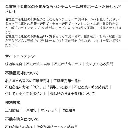
名古屋市名東区の不動産ならセンチュリー21興和ホームへお任せくだ
さい！
名古屋市名東区の不動産
のことならセンチュリー21興和ホームへお任せください！
名古屋市名東区の
新築一戸建て
・
中古一戸建て
・
マンション
・
土地
・収益物件な
ど、幅広いラインナップでお客様のニーズにあった物件を丁寧にご提案させて頂き
ます。
名古屋市名東区の不動産売却・買取
も行っております。住み替え・相続・離婚・空
き家などどんな売却でも興和ホームでは対応が可能ですので、まずは一度ご相談く
ださい！
サイトコンテンツ
現地販売会
不動産売却実績
不動産広告チラシ
売却よくある質問
不動産売却について
名古屋市名東区の不動産売却
不動産売却の流れ
不動産売却方法「仲介」と「買取」の違い
不動産売却時の諸費用
少しでも高く売るポイント
売却時の仲介手数料について
種別検索
土地情報
一戸建て
マンション
収益物件
不動産購入について
不動産購入の流れ
住宅取得時にかかる諸費用