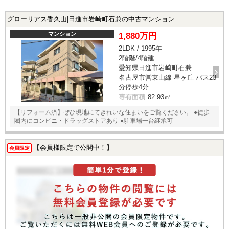
グローリアス香久山|日進市岩崎町石兼の中古マンション
マンション
1,880万円
2LDK / 1995年
2階階/4階建
愛知県日進市岩崎町石兼
名古屋市営東山線 星ヶ丘 バス23
分停歩4分
専有面積
82.93㎡
【リフォーム済】ぜひ現地にてきれいな住まいをご覧ください。 ●徒歩
圏内にコンビニ・ドラッグストアあり ●駐車場一台継承可
【会員様限定で公開中！】
会員限定