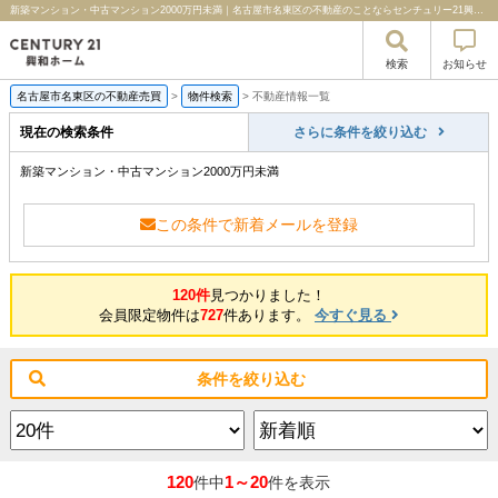
新築マンション・中古マンション2000万円未満｜名古屋市名東区の不動産のことならセンチュリー21興和ホーム
検索
お知らせ
名古屋市名東区の不動産売買
>
物件検索
>
不動産情報一覧
現在の検索条件
さらに条件を絞り込む
新築マンション・中古マンション2000万円未満
この条件で新着メールを登録
120件
見つかりました！
会員限定物件は
727
件あります。
今すぐ見る
条件を絞り込む
120
1～20
件中
件を表示