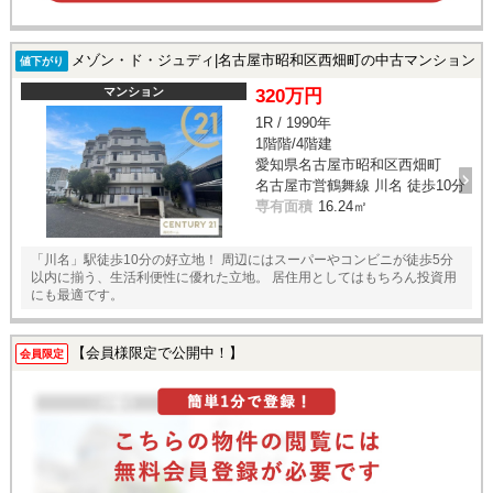
メゾン・ド・ジュディ|名古屋市昭和区西畑町の中古マンション
値下がり
マンション
320万円
1R / 1990年
1階階/4階建
愛知県名古屋市昭和区西畑町
名古屋市営鶴舞線 川名 徒歩10分
専有面積
16.24㎡
「川名」駅徒歩10分の好立地！ 周辺にはスーパーやコンビニが徒歩5分
以内に揃う、生活利便性に優れた立地。 居住用としてはもちろん投資用
にも最適です。
【会員様限定で公開中！】
会員限定