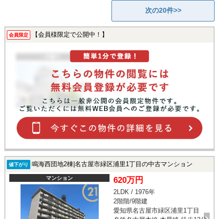
次の20件>>
【会員様限定で公開中！】
会員限定
鳴海西団地2棟|名古屋市緑区浦里1丁目の中古マンション
値下がり
マンション
620万円
2LDK / 1976年
2階階/9階建
愛知県名古屋市緑区浦里1丁目