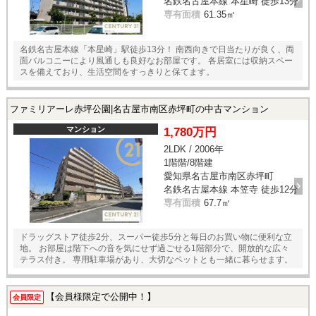
名鉄名古屋本線 本星崎 徒歩13分
専有面積
61.35㎡
名鉄名古屋本線「本星崎」駅徒歩13分！ 南西向きで日当たりが良く、両
面バルコニーにより風通しも良好なお部屋です。 各居室には収納スペー
スを備えており、生活空間をすっきりと保てます。
ファミリアーレ赤坪公園|名古屋市南区赤坪町の中古マンション
マンション
1,780万円
2LDK / 2006年
1階階/8階建
愛知県名古屋市南区赤坪町
名鉄名古屋本線 本笠寺 徒歩12分
専有面積
67.7㎡
ドラッグストア徒歩2分、スーパー徒歩5分と毎日のお買い物に便利な立
地。 お部屋は階下への音を気にせず過ごせる1階部分で、開放的な広々
テラス付き。 専用駐車場があり、大切なペットとも一緒に暮らせます。
【会員様限定で公開中！】
会員限定