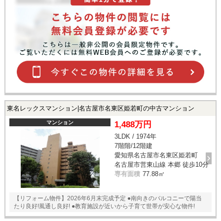
東名レックスマンション|名古屋市名東区姫若町の中古マンション
マンション
1,488万円
3LDK / 1974年
7階階/12階建
愛知県名古屋市名東区姫若町
名古屋市営東山線 本郷 徒歩10分
専有面積
77.88㎡
【リフォーム物件】2026年6月末完成予定 ●南向きのバルコニーで陽当
たり良好!風通し良好! ●教育施設が近いから子育て世帯が安心な物件!