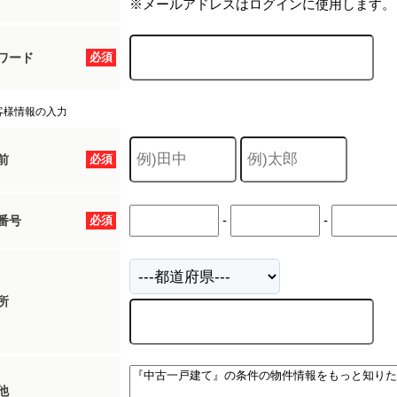
※メールアドレスはログインに使用します。
ワード
必須
客様情報の入力
前
必須
-
-
番号
必須
所
他