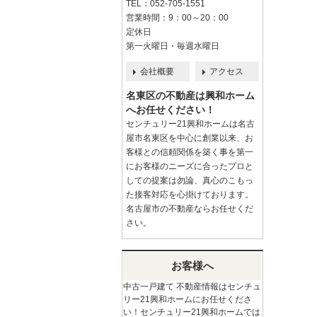
TEL：052-705-1551
営業時間：9：00～20：00
定休日
第一火曜日・毎週水曜日
会社概要
アクセス
名東区の不動産は興和ホーム
へお任せください！
センチュリー21興和ホームは名古
屋市名東区を中心に創業以来、お
客様との信頼関係を築く事を第一
にお客様のニーズに合ったプロと
しての提案は勿論、真心のこもっ
た接客対応を心掛けております。
名古屋市の不動産ならお任せくだ
さい。
お客様へ
中古一戸建て 不動産情報はセンチュ
リー21興和ホームにお任せくださ
い！センチュリー21興和ホームでは