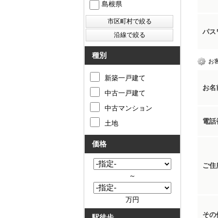
島根県
パス
種別
お
新築一戸建て
お名
中古一戸建て
中古マンション
電話
土地
価格
ご住
～
万円
その
駅徒歩