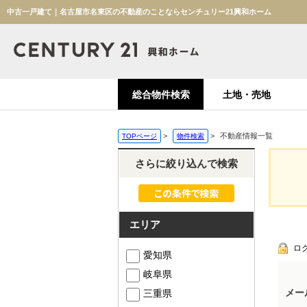
中古一戸建て｜名古屋市名東区の不動産のことならセンチュリー21興和ホーム
総合物件検索
土地・売地
>
>
不動産情報一覧
TOPページ
物件検索
さらに絞り込んで検索
エリア
ロ
愛知県
岐阜県
メー
三重県