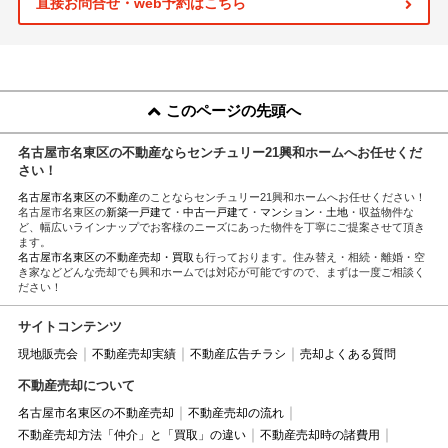
直接お問合せ・web予約はこちら
このページの先頭へ
名古屋市名東区の不動産ならセンチュリー21興和ホームへお任せくだ
さい！
名古屋市名東区の不動産
のことならセンチュリー21興和ホームへお任せください！
名古屋市名東区の
新築一戸建て
・
中古一戸建て
・
マンション
・
土地
・収益物件な
ど、幅広いラインナップでお客様のニーズにあった物件を丁寧にご提案させて頂き
ます。
名古屋市名東区の不動産売却・買取
も行っております。住み替え・相続・離婚・空
き家などどんな売却でも興和ホームでは対応が可能ですので、まずは一度ご相談く
ださい！
サイトコンテンツ
現地販売会
不動産売却実績
不動産広告チラシ
売却よくある質問
不動産売却について
名古屋市名東区の不動産売却
不動産売却の流れ
不動産売却方法「仲介」と「買取」の違い
不動産売却時の諸費用