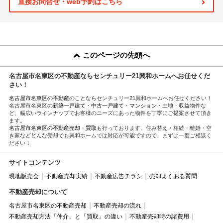
直接お問合せ・web予約はこちら
このページの先頭へ
名古屋市名東区の不動産ならセンチュリー21興和ホームへお任せくだ
さい！
名古屋市名東区の不動産
のことならセンチュリー21興和ホームへお任せください！
名古屋市名東区の
新築一戸建て
・
中古一戸建て
・
マンション
・
土地
・収益物件な
ど、幅広いラインナップでお客様のニーズにあった物件を丁寧にご提案させて頂き
ます。
名古屋市名東区の不動産売却・買取
も行っております。住み替え・相続・離婚・空
き家などどんな売却でも興和ホームでは対応が可能ですので、まずは一度ご相談く
ださい！
サイトコンテンツ
現地販売会
不動産売却実績
不動産広告チラシ
売却よくある質問
不動産売却について
名古屋市名東区の不動産売却
不動産売却の流れ
不動産売却方法「仲介」と「買取」の違い
不動産売却時の諸費用