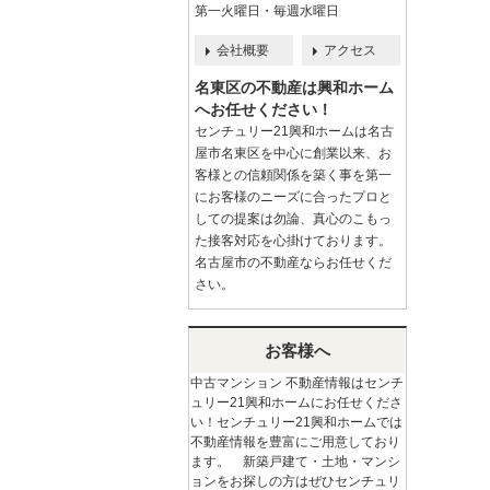
第一火曜日・毎週水曜日
会社概要
アクセス
名東区の不動産は興和ホーム
へお任せください！
センチュリー21興和ホームは名古
屋市名東区を中心に創業以来、お
客様との信頼関係を築く事を第一
にお客様のニーズに合ったプロと
しての提案は勿論、真心のこもっ
た接客対応を心掛けております。
名古屋市の不動産ならお任せくだ
さい。
お客様へ
中古マンション 不動産情報はセンチ
ュリー21興和ホームにお任せくださ
い！センチュリー21興和ホームでは
不動産情報を豊富にご用意しており
ます。 新築戸建て・土地・マンシ
ョンをお探しの方はぜひセンチュリ