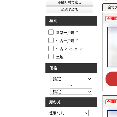
会員限
種別
新築一戸建て
中古一戸建て
中古マンション
土地
価格
～
駅徒歩
会員限