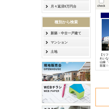
check
月々返済9万円台
種別から検索
新築・中古一戸建て
マンション
土地
【リフ
れいな
山線「
部屋！全
校まで
中学校