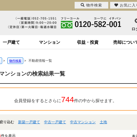
物件検索
お気に入
一戸建て
マンション
収益・投資
売却につい
>
>
不動産情報一覧
ジ
物件検索
マンションの検索結果一覧
744
会員登録をするとさらに
件の中から探せます。
絞り込む
新築一戸建て
中古一戸建て
中古マンション
土地
5
件を表示
表