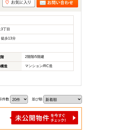
3丁目
徒歩13分
2階階/5階建
在階
マンション/RC造
物構造
示件数
並び順