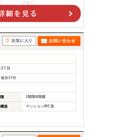
3丁目
徒歩17分
1階階/6階建
在階
マンション/RC造
物構造