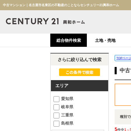
中古マンション｜名古屋市名東区の不動産のことならセンチュリー21興和ホーム
総合物件検索
土地・売地
TOPペー
さらに絞り込んで検索
中古
エリア
愛知県
岐阜県
三重県
種別で
島根県
5
件中
1～