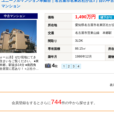
ユニーブルマンション本郷台｜名古屋市名東区社が丘3丁目の中古
マンション
中古マンション
1,490万円
価格
値下がり
愛知県名古屋市名東区社が丘
所在地
名古屋市営東山線 本郷駅 
交通
3LDK
間取り
86.15㎡
専有面積
所
1986年12月
築年月
建
ォーム済】ぜひ現地にてき
住まいをご覧ください。 ●東
4
本郷」駅徒歩14分 ●南西角
枚
居室に窓あり！ ○上社小学
徒歩9分（約718ｍ）○上社
まで徒歩13分（約1001ｍ）
表
744
会員登録をするとさらに
件の中から探せます。