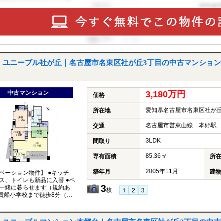
ユニーブル社が丘｜名古屋市名東区社が丘3丁目の中古マンション
中古マンション
3,180万円
価格
愛知県名古屋市名東区社が丘
所在地
名古屋市営東山線 本郷駅 
交通
3LDK
間取り
85.36㎡
専有面積
所
2005年11月
築年月
建
ベーション物件】 ●キッチ
ス、トイレも新品に入替 ●ペ
3
一緒に暮らせます（規約あ
枚
ｍ）○高針台中学校まで徒歩9
700ｍ）