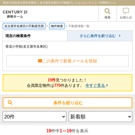
香流小学校(名古屋市名東区)｜名古屋市名東区の不動産のことならセンチュリー21興和ホーム
検索
お知らせ
名古屋市名東区の不動産売買
>
物件検索
>
不動産情報一覧
現在の検索条件
さらに条件を絞り込む
香流小学校(名古屋市名東区)
この条件で新着メールを登録
19件
見つかりました！
会員限定物件は
770
件あります。
今すぐ見る
条件を絞り込む
19
1～19
件中
件を表示