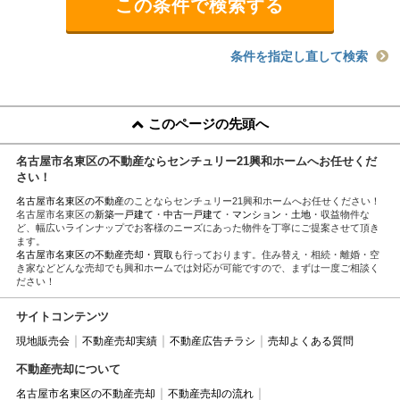
条件を指定し直して検索
このページの先頭へ
名古屋市名東区の不動産ならセンチュリー21興和ホームへお任せくだ
さい！
名古屋市名東区の不動産
のことならセンチュリー21興和ホームへお任せください！
名古屋市名東区の
新築一戸建て
・
中古一戸建て
・
マンション
・
土地
・収益物件な
ど、幅広いラインナップでお客様のニーズにあった物件を丁寧にご提案させて頂き
ます。
名古屋市名東区の不動産売却・買取
も行っております。住み替え・相続・離婚・空
き家などどんな売却でも興和ホームでは対応が可能ですので、まずは一度ご相談く
ださい！
サイトコンテンツ
現地販売会
不動産売却実績
不動産広告チラシ
売却よくある質問
不動産売却について
名古屋市名東区の不動産売却
不動産売却の流れ