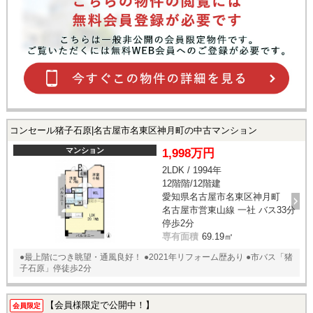
コンセール猪子石原|名古屋市名東区神月町の中古マンション
マンション
1,998万円
2LDK / 1994年
12階階/12階建
愛知県名古屋市名東区神月町
名古屋市営東山線 一社 バス33分
停歩2分
専有面積
69.19㎡
●最上階につき眺望・通風良好！ ●2021年リフォーム歴あり ●市バス「猪
子石原」停徒歩2分
【会員様限定で公開中！】
会員限定