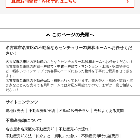
直接お問合せ・web予約はこちら
このページの先頭へ
名古屋市名東区の不動産ならセンチュリー21興和ホームへお任せくだ
さい！
名古屋市名東区の不動産
のことならセンチュリー21興和ホームへお任せください！
名古屋市名東区の
新築一戸建て
・
中古一戸建て
・
マンション
・
土地
・収益物件な
ど、幅広いラインナップでお客様のニーズにあった物件を丁寧にご提案させて頂き
ます。
名古屋市名東区の不動産売却・買取
も行っております。住み替え・相続・離婚・空
き家などどんな売却でも興和ホームでは対応が可能ですので、まずは一度ご相談く
ださい！
サイトコンテンツ
現地販売会
不動産売却実績
不動産広告チラシ
売却よくある質問
不動産売却について
名古屋市名東区の不動産売却
不動産売却の流れ
不動産売却方法「仲介」と「買取」の違い
不動産売却時の諸費用