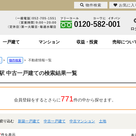
物件検索
お気に入
一戸建て
マンション
収益・投資
売却につい
>
>
不動産情報一覧
ジ
物件検索
駅 中古一戸建ての検索結果一覧
771
会員登録をするとさらに
件の中から探せます。
絞り込む
新築一戸建て
中古一戸建て
中古マンション
土地
7
件を表示
表