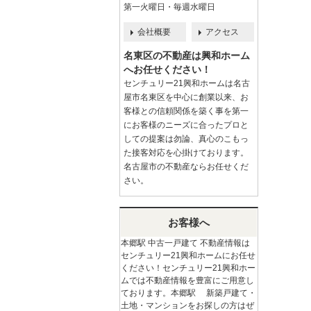
第一火曜日・毎週水曜日
会社概要
アクセス
名東区の不動産は興和ホーム
へお任せください！
センチュリー21興和ホームは名古
屋市名東区を中心に創業以来、お
客様との信頼関係を築く事を第一
にお客様のニーズに合ったプロと
しての提案は勿論、真心のこもっ
た接客対応を心掛けております。
名古屋市の不動産ならお任せくだ
さい。
お客様へ
本郷駅 中古一戸建て 不動産情報は
センチュリー21興和ホームにお任せ
ください！センチュリー21興和ホー
ムでは不動産情報を豊富にご用意し
ております。本郷駅 新築戸建て・
土地・マンションをお探しの方はぜ