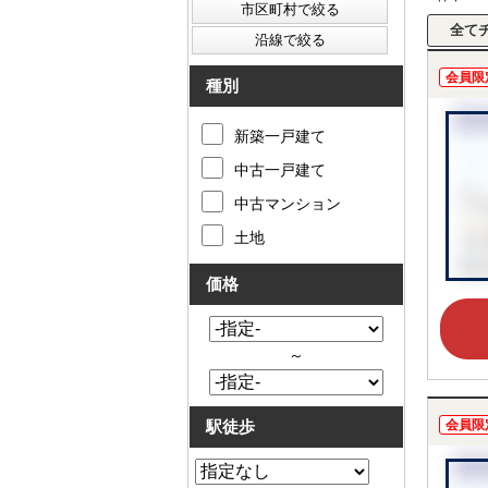
会員限
種別
新築一戸建て
中古一戸建て
中古マンション
土地
価格
～
駅徒歩
会員限