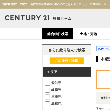
本郷駅 中古一戸建て｜名古屋市名東区の不動産のことならセンチュリー21興和ホーム
総合物件検索
土地・売地
TOPペー
さらに絞り込んで検索
本郷
エリア
愛知県
岐阜県
三重県
種別で
島根県
7
件中
1～