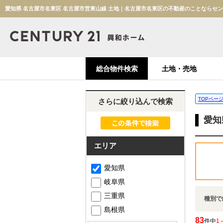
愛知県 名古屋市名東区 名古屋市営東山線 土地｜名古屋市名東区の不動産のことならセン
総合物件検索
土地・売地
TOPペー
さらに絞り込んで検索
愛知
エリア
愛知県
岐阜県
三重県
種別で
島根県
83
件中
1