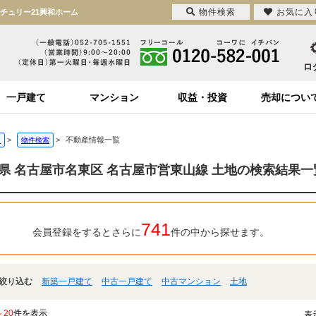
物件検索
お気に入
チュリー21興和ホーム
一戸建て
マンション
収益・投資
売却につい
>
>
不動産情報一覧
ジ
物件検索
県 名古屋市名東区 名古屋市営東山線 土地の検索結果一
741
会員登録をするとさらに
件の中から探せます。
絞り込む
新築一戸建て
中古一戸建て
中古マンション
土地
～20
件を表示
表