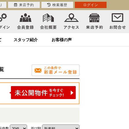
り
来店予約
検索履歴
ログイン
て
スタッフ紹介
お客様の声
覧
示件数
並び順