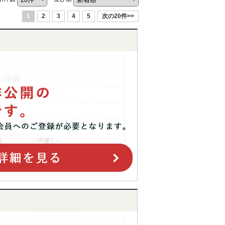
1
2
3
4
5
次の20件>>