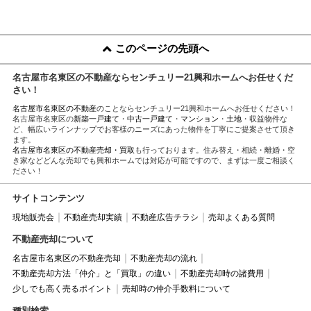
このページの先頭へ
名古屋市名東区の不動産ならセンチュリー21興和ホームへお任せくだ
さい！
名古屋市名東区の不動産
のことならセンチュリー21興和ホームへお任せください！
名古屋市名東区の
新築一戸建て
・
中古一戸建て
・
マンション
・
土地
・収益物件な
ど、幅広いラインナップでお客様のニーズにあった物件を丁寧にご提案させて頂き
ます。
名古屋市名東区の不動産売却・買取
も行っております。住み替え・相続・離婚・空
き家などどんな売却でも興和ホームでは対応が可能ですので、まずは一度ご相談く
ださい！
サイトコンテンツ
現地販売会
不動産売却実績
不動産広告チラシ
売却よくある質問
不動産売却について
名古屋市名東区の不動産売却
不動産売却の流れ
不動産売却方法「仲介」と「買取」の違い
不動産売却時の諸費用
少しでも高く売るポイント
売却時の仲介手数料について
種別検索