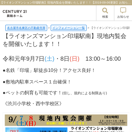
【ライオンズマンション印場駅南】現地内覧会を開催いたします！！【2019-09-06更新】お知らせ | 名古屋市名東区の不動産のことならセンチュリー21興和ホーム
検索
お知らせ
名古屋市名東区の不動産売買
>
インフォメーション一覧
>
【ライオンズマンション印場駅
【ライオンズマンション印場駅南】現地内覧会
を開催いたします！！
令和元年9月7日
(土)
・8日
(日)
13:00～16:00
●名鉄「印場」駅徒歩10分！アクセス良好！
●敷地内駐車スペース１台確保！
●ペットの飼育も可能です！
(但し、規約による制限あり)
《渋川小学校・西中学校区》