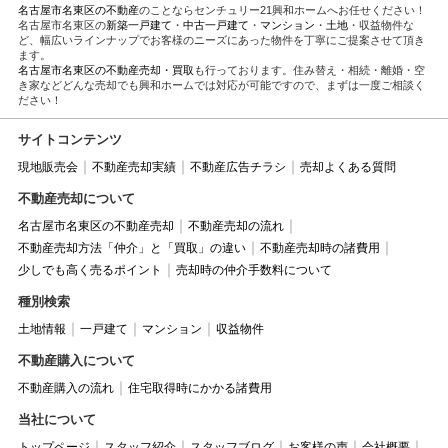
名古屋市名東区の不動産
のことならセンチュリー21興和ホームへお任せください！
名古屋市名東区の
新築一戸建て
・
中古一戸建て
・
マンション
・
土地
・収益物件な
ど、幅広いラインナップでお客様のニーズにあった物件を丁寧にご提案させて頂き
ます。
名古屋市名東区の不動産売却・買取
も行っております。住み替え・相続・離婚・空
き家などどんな売却でも興和ホームでは対応が可能ですので、まずは一度ご相談く
ださい！
サイトコンテンツ
現地販売会
不動産売却実績
不動産広告チラシ
売却よくある質問
不動産売却について
名古屋市名東区の不動産売却
不動産売却の流れ
不動産売却方法「仲介」と「買取」の違い
不動産売却時の諸費用
少しでも高く売るポイント
売却時の仲介手数料について
種別検索
土地情報
一戸建て
マンション
収益物件
不動産購入について
不動産購入の流れ
住宅取得時にかかる諸費用
当社について
トップページ
スタッフ紹介
スタッフブログ
お客様の声
会社概要