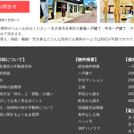
任せください！
1興和ホームへお任せください！名古屋市名東区の
新築一戸建て
・
中古一戸建て
・
マ
せて頂きます。
替え・相続・離婚・空き家などどんな売却でも興和ホームでは対応が可能ですので
売却について】
【物件検索】
【価
名東区の不動産売却
総合物件検索
～2
却実績
一戸建て
20
れ
中古マンション
25
却時の諸費用
土地
30
却方法「仲介」と「買取」の違い
学区から探す
35
少しでも高く売るポイント
町名から探す
40
入・売却時の仲介手数料について
現地販売会情報
【返
却に関するよくある質問
条件なし土地
月
ペット可
月
360°パノラマ
月