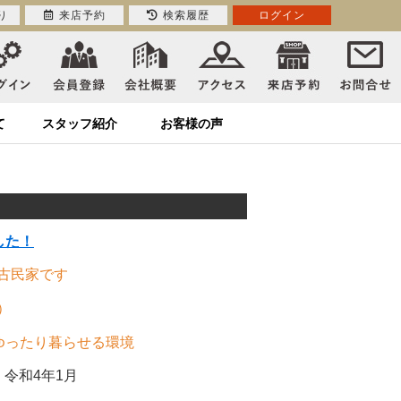
り
来店予約
検索履歴
ログイン
て
スタッフ紹介
お客様の声
！
した！
の古民家です
）
ゆったり暮らせる環境
令和4年1月