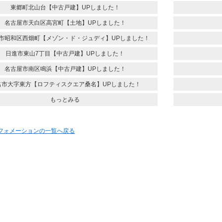
東郷町北山台【中古戸建】UPしました！
名古屋市天白区高宮町【土地】UPしました！
市昭和区西畑町【メゾン・ド・ジュディ】UPしました！
日進市東山7丁目【中古戸建】UPしました！
名古屋市南区鳴浜【中古戸建】UPしました！
名市大字東方【ロフティスクエア桑名】UPしました！
もっとみる
ンフォメーションの一覧へ戻る