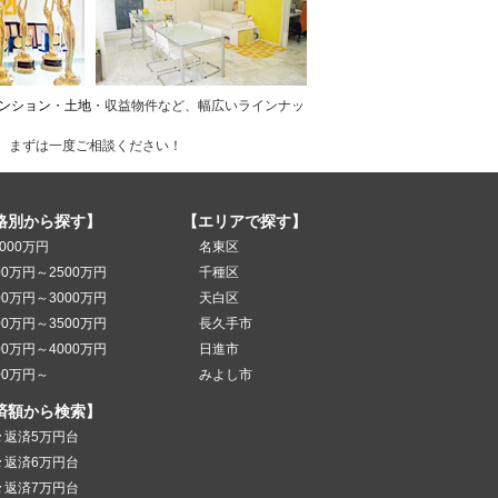
ンション
・
土地
・収益物件など、幅広いラインナッ
、まずは一度ご相談ください！
格別から探す】
【エリアで探す】
000万円
名東区
00万円～2500万円
千種区
00万円～3000万円
天白区
00万円～3500万円
長久手市
00万円～4000万円
日進市
00万円～
みよし市
済額から検索】
々返済5万円台
々返済6万円台
々返済7万円台