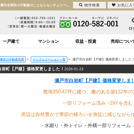
物件検索
お気に入
瀬戸市白岩町【戸建】価格変更しました！【2026-01-23更新】価格変更しました！ | 名古屋市名東区の不動産のことならセンチュリー21興和ホーム
一戸建て
マンション
収益・投資
売却につい
>
>
瀬戸市白岩町【戸建】価格変更しました
東区の不動産売買
インフォメーション一覧
白岩町【戸建】価格変更しました！
2026-01-23
瀬戸市白岩町【戸建】価格変更しま
敷地350.47坪に建つ、趣のある築112年
一部リフォーム済み（DIYを含む
周辺は自然豊かで季節の移ろいを身近に感じながら
・水廻り・外トイレ・外構一部リフォーム 