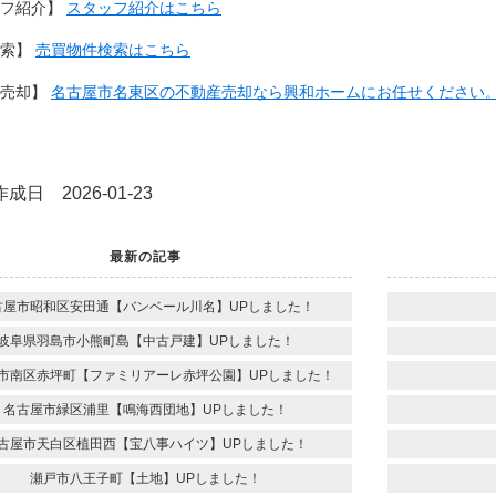
ッフ紹介】
スタッフ紹介はこちら
検索】
売買物件検索はこちら
産売却】
名古屋市名東区の不動産売却なら興和ホームにお任せください
成日 2026-01-23
最新の記事
古屋市昭和区安田通【バンベール川名】UPしました！
岐阜県羽島市小熊町島【中古戸建】UPしました！
市南区赤坪町【ファミリアーレ赤坪公園】UPしました！
名古屋市緑区浦里【鳴海西団地】UPしました！
古屋市天白区植田西【宝八事ハイツ】UPしました！
瀬戸市八王子町【土地】UPしました！