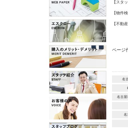
【スタ
【物件
【不動
ページ作
名
名古屋
名