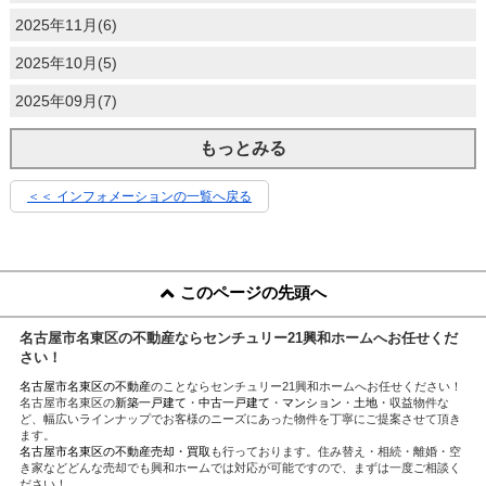
2025年11月(6)
2025年10月(5)
2025年09月(7)
もっとみる
＜＜ インフォメーションの一覧へ戻る
このページの先頭へ
名古屋市名東区の不動産ならセンチュリー21興和ホームへお任せくだ
さい！
名古屋市名東区の不動産
のことならセンチュリー21興和ホームへお任せください！
名古屋市名東区の
新築一戸建て
・
中古一戸建て
・
マンション
・
土地
・収益物件な
ど、幅広いラインナップでお客様のニーズにあった物件を丁寧にご提案させて頂き
ます。
名古屋市名東区の不動産売却・買取
も行っております。住み替え・相続・離婚・空
き家などどんな売却でも興和ホームでは対応が可能ですので、まずは一度ご相談く
ださい！