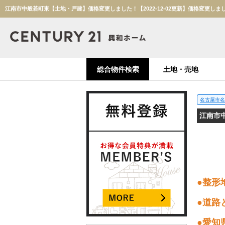
総合物件検索
土地・売地
名古屋市名
江南市
●整形
●道路
●愛知