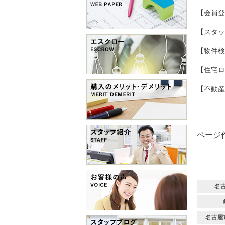
【会員
【スタ
【物件
【住宅ロ
【不動
ページ作
名
名古屋