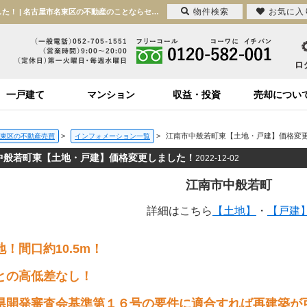
物件検索
お気に入
江南市中般若町東【土地・戸建】価格変更しました！【2022-12-02更新】価格変更しました！ | 名古屋市名東区の不動産のことならセンチュリー21興和ホーム
一戸建て
マンション
収益・投資
売却につい
>
>
江南市中般若町東【土地・戸建】価格変
東区の不動産売買
インフォメーション一覧
中般若町東【土地・戸建】価格変更しました！
2022-12-02
江南市中般若町
詳細はこちら
【土地】
・
【戸建
地！間口約10.5m！
との高低差なし！
県開発審査会基準第１６号の要件に適合すれば再建築が