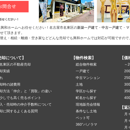
任せください！
1興和ホームへお任せください！名古屋市名東区の
新築一戸建て
・
中古一戸建て
・
マ
せて頂きます。
替え・相続・離婚・空き家などどんな売却でも興和ホームでは対応が可能ですので
売却について】
【物件検索】
【価
名東区の不動産売却
総合物件検索
～2
却実績
一戸建て
20
れ
中古マンション
25
却時の諸費用
土地
30
却方法「仲介」と「買取」の違い
学区から探す
35
少しでも高く売るポイント
町名から探す
40
入・売却時の仲介手数料について
現地販売会情報
【返
却に関するよくある質問
条件なし土地
月
ペット可
月
360°パノラマ
月