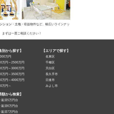
ンション
・
土地
・収益物件など、幅広いラインナッ
、まずは一度ご相談ください！
格別から探す】
【エリアで探す】
000万円
名東区
00万円～2500万円
千種区
00万円～3000万円
天白区
00万円～3500万円
長久手市
00万円～4000万円
日進市
00万円～
みよし市
済額から検索】
々返済5万円台
々返済6万円台
々返済7万円台