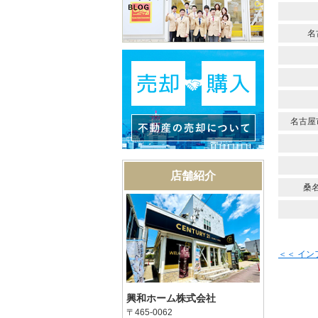
名
名古屋
店舗紹介
桑
＜＜ イ
興和ホーム株式会社
〒465-0062