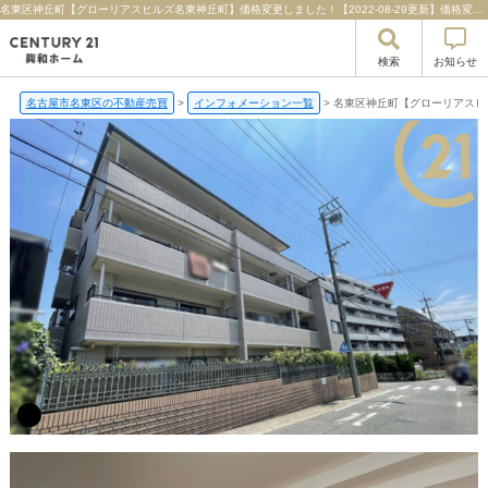
名東区神丘町【グローリアスヒルズ名東神丘町】価格変更しました！【2022-08-29更新】価格変更しました！ | 名古屋市名東区の不動産のことならセンチュリー21興和ホーム
検索
お知らせ
名古屋市名東区の不動産売買
>
インフォメーション一覧
>
名東区神丘町【グローリアスヒ