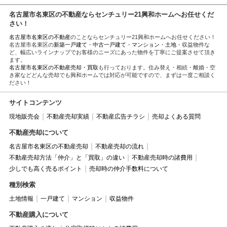
名古屋市名東区の不動産ならセンチュリー21興和ホームへお任せくだ
さい！
名古屋市名東区の不動産
のことならセンチュリー21興和ホームへお任せください！
名古屋市名東区の
新築一戸建て
・
中古一戸建て
・
マンション
・
土地
・収益物件な
ど、幅広いラインナップでお客様のニーズにあった物件を丁寧にご提案させて頂き
ます。
名古屋市名東区の不動産売却・買取
も行っております。住み替え・相続・離婚・空
き家などどんな売却でも興和ホームでは対応が可能ですので、まずは一度ご相談く
ださい！
サイトコンテンツ
現地販売会
不動産売却実績
不動産広告チラシ
売却よくある質問
不動産売却について
名古屋市名東区の不動産売却
不動産売却の流れ
不動産売却方法「仲介」と「買取」の違い
不動産売却時の諸費用
少しでも高く売るポイント
売却時の仲介手数料について
種別検索
土地情報
一戸建て
マンション
収益物件
不動産購入について