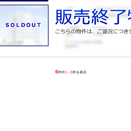
6
件中
1～6
件を表示