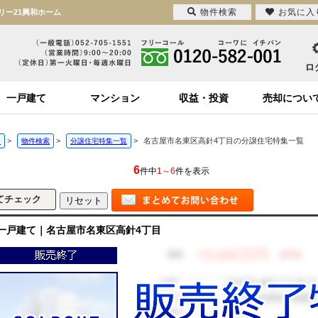
物件検索
お気に入
リー21興和ホーム
一戸建て
マンション
収益・投資
売却につい
>
>
>
名古屋市名東区高針4丁目の分譲住宅特集一覧
ジ
物件検索
分譲住宅特集一覧
6
件中
1～6
件を表示
一戸建て｜名古屋市名東区高針4丁目