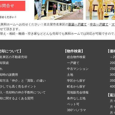
任せください！
1興和ホームへお任せください！名古屋市名東区の
新築一戸建て
・
中古一戸建て
・
マ
せて頂きます。
替え・相続・離婚・空き家などどんな売却でも興和ホームでは対応が可能ですので
売却について】
【物件検索】
【価
名東区の不動産売却
総合物件検索
～2
却実績
一戸建て
20
れ
中古マンション
25
却時の諸費用
土地
30
却方法「仲介」と「買取」の違い
学区から探す
35
少しでも高く売るポイント
町名から探す
40
入・売却時の仲介手数料について
現地販売会情報
【返
却に関するよくある質問
条件なし土地
月
ペット可
月
360°パノラマ
月