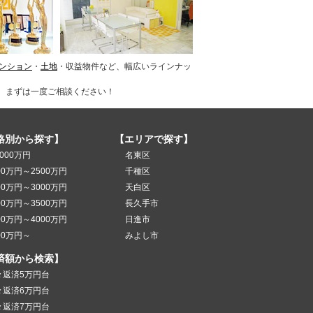
ンション
・
土地
・収益物件など、幅広いラインナッ
、まずは一度ご相談ください！
格別から探す】
【エリアで探す】
000万円
名東区
00万円～2500万円
千種区
00万円～3000万円
天白区
00万円～3500万円
長久手市
00万円～4000万円
日進市
00万円～
みよし市
済額から検索】
々返済5万円台
々返済6万円台
々返済7万円台