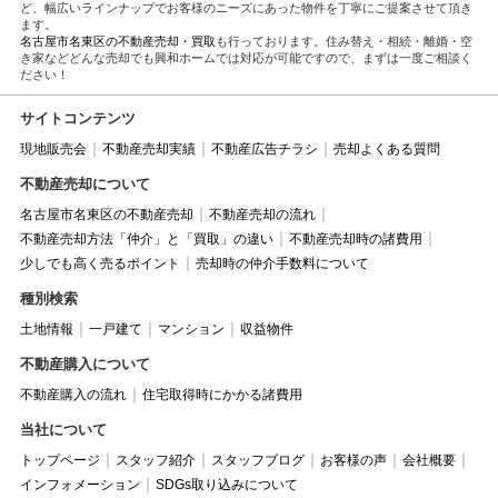
ど、幅広いラインナップでお客様のニーズにあった物件を丁寧にご提案させて頂き
ます。
名古屋市名東区の不動産売却・買取
も行っております。住み替え・相続・離婚・空
き家などどんな売却でも興和ホームでは対応が可能ですので、まずは一度ご相談く
ださい！
サイトコンテンツ
現地販売会
不動産売却実績
不動産広告チラシ
売却よくある質問
不動産売却について
名古屋市名東区の不動産売却
不動産売却の流れ
不動産売却方法「仲介」と「買取」の違い
不動産売却時の諸費用
少しでも高く売るポイント
売却時の仲介手数料について
種別検索
土地情報
一戸建て
マンション
収益物件
不動産購入について
不動産購入の流れ
住宅取得時にかかる諸費用
当社について
トップページ
スタッフ紹介
スタッフブログ
お客様の声
会社概要
インフォメーション
SDGs取り込みについて