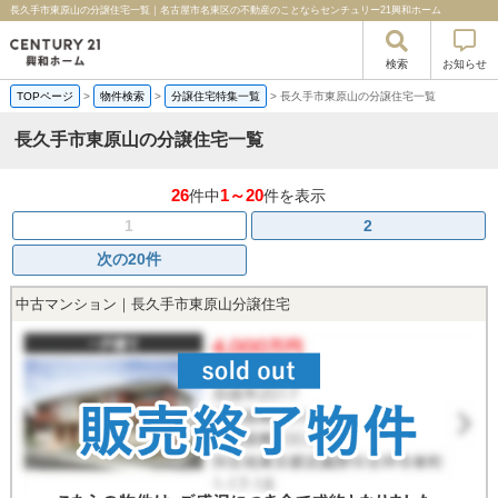
長久手市東原山の分譲住宅一覧｜名古屋市名東区の不動産のことならセンチュリー21興和ホーム
検索
お知らせ
TOPページ
>
物件検索
>
分譲住宅特集一覧
>
長久手市東原山の分譲住宅一覧
長久手市東原山の分譲住宅一覧
26
1～20
件中
件を表示
1
2
次の20件
中古マンション｜長久手市東原山分譲住宅