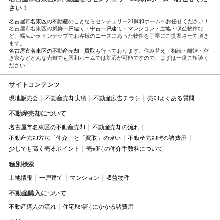
さい！
名古屋市名東区の不動産
のことならセンチュリー21興和ホームへお任せください！
名古屋市名東区の
新築一戸建て
・
中古一戸建て
・
マンション
・
土地
・収益物件な
ど、幅広いラインナップでお客様のニーズにあった物件を丁寧にご提案させて頂き
ます。
名古屋市名東区の不動産売却・買取
も行っております。住み替え・相続・離婚・空
き家などどんな売却でも興和ホームでは対応が可能ですので、まずは一度ご相談く
ださい！
サイトコンテンツ
現地販売会
不動産売却実績
不動産広告チラシ
売却よくある質問
不動産売却について
名古屋市名東区の不動産売却
不動産売却の流れ
不動産売却方法「仲介」と「買取」の違い
不動産売却時の諸費用
少しでも高く売るポイント
売却時の仲介手数料について
種別検索
土地情報
一戸建て
マンション
収益物件
不動産購入について
不動産購入の流れ
住宅取得時にかかる諸費用