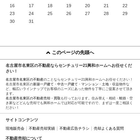
16
17
18
19
20
21
22
23
24
25
26
27
28
29
30
31
このページの先頭へ
名古屋市名東区の不動産ならセンチュリー21興和ホームへお任せくだ
さい！
名古屋市名東区の不動産
のことならセンチュリー21興和ホームへお任せください！
名古屋市名東区の
新築一戸建て
・
中古一戸建て
・
マンション
・
土地
・収益物件な
ど、幅広いラインナップでお客様のニーズにあった物件を丁寧にご提案させて頂き
ます。
名古屋市名東区の不動産売却・買取
も行っております。住み替え・相続・離婚・空
き家などどんな売却でも興和ホームでは対応が可能ですので、まずは一度ご相談く
ださい！
サイトコンテンツ
現地販売会
不動産売却実績
不動産広告チラシ
売却よくある質問
不動産売却について